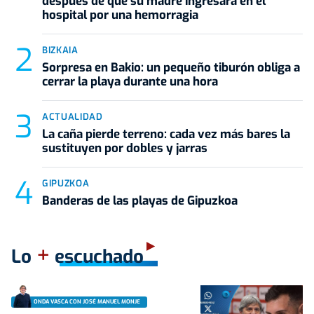
después de que su madre ingresara en el
hospital por una hemorragia
BIZKAIA
Sorpresa en Bakio: un pequeño tiburón obliga a
cerrar la playa durante una hora
ACTUALIDAD
La caña pierde terreno: cada vez más bares la
sustituyen por dobles y jarras
GIPUZKOA
Banderas de las playas de Gipuzkoa
+
Lo
escuchado
ONDA VASCA CON JOSÉ MANUEL MONJE