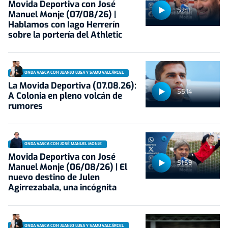
Movida Deportiva con José
52:11
Manuel Monje (07/08/26) |
Hablamos con Iago Herrerín
sobre la portería del Athletic
ONDA VASCA CON JUANJO LUSA Y SAMU VALCÁRCEL
La Movida Deportiva (07.08.26):
55:14
A Colonia en pleno volcán de
rumores
ONDA VASCA CON JOSÉ MANUEL MONJE
Movida Deportiva con José
51:59
Manuel Monje (06/08/26) | El
nuevo destino de Julen
Agirrezabala, una incógnita
ONDA VASCA CON JUANJO LUSA Y SAMU VALCÁRCEL