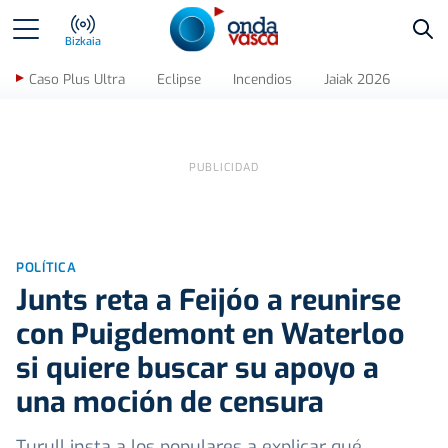
Bus
Bizkaia
Caso Plus Ultra
Eclipse
Incendios
Jaiak 2026
POLÍTICA
Junts reta a Feijóo a reunirse
con Puigdemont en Waterloo
si quiere buscar su apoyo a
una moción de censura
Turull insta a los populares a explicar qué