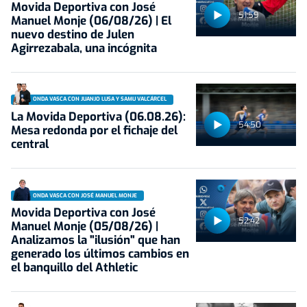
Movida Deportiva con José
51:59
Manuel Monje (06/08/26) | El
nuevo destino de Julen
Agirrezabala, una incógnita
ONDA VASCA CON JUANJO LUSA Y SAMU VALCÁRCEL
La Movida Deportiva (06.08.26):
54:50
Mesa redonda por el fichaje del
central
ONDA VASCA CON JOSÉ MANUEL MONJE
Movida Deportiva con José
52:42
Manuel Monje (05/08/26) |
Analizamos la "ilusión" que han
generado los últimos cambios en
el banquillo del Athletic