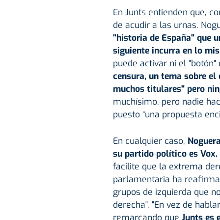
En Junts entienden que, co
de acudir a las urnas. No
"historia de España" que u
siguiente incurra en lo mi
puede activar ni el "botón"
censura, un tema sobre el
muchos titulares" pero ni
muchísimo, pero nadie hac
puesto “una propuesta enc
En cualquier caso,
Noguera
su partido político es Vox.
facilite que la extrema der
parlamentaria ha reafirmad
grupos de izquierda que no
derecha". "En vez de habla
remarcando que
Junts es 