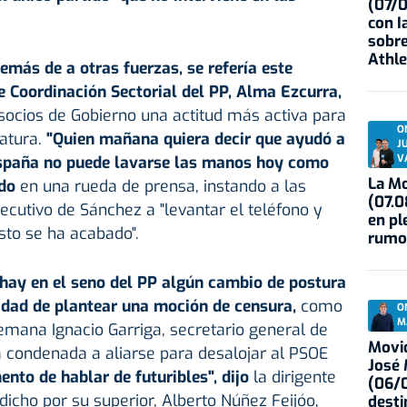
(07/
con I
sobre
Athle
emás de a otras fuerzas, se refería este
de Coordinación Sectorial del PP, Alma Ezcurra,
 socios de Gobierno una actitud más activa para
O
latura.
"Quien mañana quiera decir que ayudó a
J
V
España no puede lavarse las manos hoy como
La Mo
ado
en una rueda de prensa, instando a las
(07.0
ecutivo de Sánchez a "levantar el teléfono y
en pl
sto se ha acabado".
rumo
 hay en el seno del PP algún cambio de postura
lidad de plantear una moción de censura,
como
O
M
emana Ignacio Garriga, secretario general de
Movid
á condenada a aliarse para desalojar al PSOE
José
nto de hablar de futuribles", dijo
la dirigente
(06/0
dicho por su superior, Alberto Núñez Feijóo,
desti