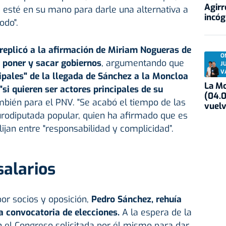
Agirr
 esté en su mano para darle una alternativa a
incóg
odo".
replicó a la afirmación de Miriam Nogueras de
O
 poner y sacar gobiernos
, argumentando que
J
V
ipales" de la llegada de Sánchez a la Moncloa
La Mo
"si quieren ser actores principales de su
(04.0
ambién para el PNV. "Se acabó el tiempo de las
vuelv
 eurodiputada popular, quien ha afirmado que es
ijan entre "responsabilidad y complicidad”.
salarios
por socios y oposición,
Pedro Sánchez, rehuía
la convocatoria de elecciones.
A la espera de la
el Congreso solicitada por él mismo para dar