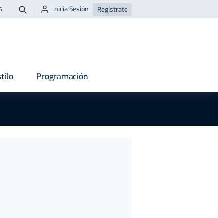
Inicia Sesión
Regístrate
6
Buscar
tilo
Programación