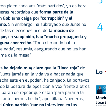
mo piden cada vez “más partidos”, ya es hora
gueras recordaba que
forma parte de la
n Gobierno caiga por "corrupción" y el
smo.
Sin embargo, ha subrayado que Junts no
 de las elecciones ni el de
la moción de
 que, en su opinión, hay "mucha propaganda y
nguna concreción.
"Todo el mundo habla
e nada", resumía, asegurando que no les han
ima de la mesa”.
s ha dejado muy claro
que la "línea roja" de
Lo
"Junts jamás en la vida va a hacer nada que
echa esté en el poder", ha zanjado. La portavoz
o la postura de oposición a Vox frente a otros
O
M
 paran de repetir que están "para parar a la
Movid
r tanto, hemos hecho", apostillaba Nogueras,
José
el único partido "que no interviene en las