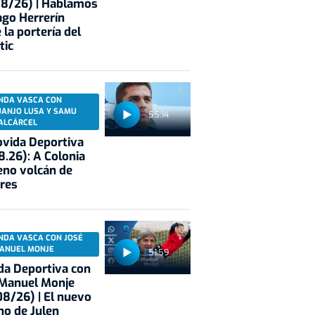
08/26) | Hablamos
ago Herrerín
 la portería del
tic
NDA VASCA CON
UANJO LUSA Y SAMU
55:14
ALCÁRCEL
vida Deportiva
8.26): A Colonia
eno volcán de
res
NDA VASCA CON JOSÉ
ANUEL MONJE
51:59
a Deportiva con
 Manuel Monje
8/26) | El nuevo
no de Julen