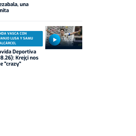
ezabala, una
nita
NDA VASCA CON
UANJO LUSA Y SAMU
55:01
ALCÁRCEL
vida Deportiva
8.26): Krejçi nos
e "crazy"