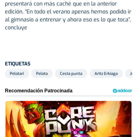
presentará con más caché que en la anterior
edición. “En todo el verano apenas hemos podido ir
al gimnasio a entrenar y ahora eso es lo que toca”,
concluye
ETIQUETAS
Pelotari
Pelota
Cesta punta
Aritz Erkiaga
Jul