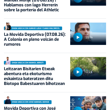
Manuel Monje (07/08/26) |
Hablamos con Iago Herrerín
sobre la portería del Athletic
ONDA VASCA CON JUANJO LUSA Y SAMU VALCÁRCEL
La Movida Deportiva (07.08.26):
55:14
A Colonia en pleno volcán de
rumores
ONDA VASCA CON IMANOL ARRUTI
Leitzaran Bisitarien Etxeak
12:23
abentura eta ekoturismo
eskaintza bateratzen ditu
Biotopo Babestuaren bihotzean
ONDA VASCA CON JOSÉ MANUEL MONJE
Movida Deportiva con José