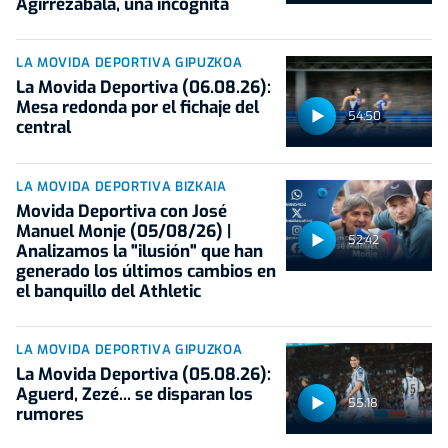
Agirrezabala, una incógnita
LA MOVIDA DEPORTIVA GIPUZKOA
La Movida Deportiva (06.08.26):
Mesa redonda por el fichaje del
54:50
central
LA MOVIDA DEPORTIVA BIZKAIA
Movida Deportiva con José
Manuel Monje (05/08/26) |
52:42
Analizamos la "ilusión" que han
generado los últimos cambios en
el banquillo del Athletic
LA MOVIDA DEPORTIVA GIPUZKOA
La Movida Deportiva (05.08.26):
Aguerd, Zezé... se disparan los
55:18
rumores