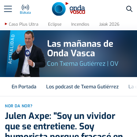
Bus
Bizkaia
Caso Plus Ultra
Eclipse
Incendios
Jaiak 2026
ACTUALIDAD
Las mañanas de
Onda Vasca
Con Txema Gutiérrez | OV
En Portada
Los podcast de Txema Gutiérrez
La 
NOR DA NOR?
Julen Axpe: "Soy un vividor
que se entretiene. Soy
humorista porque fracasé en