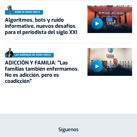
MADE IN ONDA VASCA
Algoritmos, bots y ruido
59:17
informativo, nuevos desafíos
para el periodista del siglo XXI
LAS MAÑANAS DE ONDA VASCA
ADICCIÓN Y FAMILIA: "Las
23:43
familias también enfermamos.
No es adicción, pero es
coadicción"
Síguenos