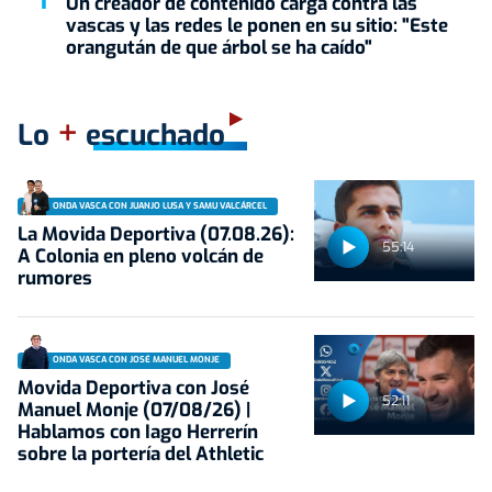
Un creador de contenido carga contra las
vascas y las redes le ponen en su sitio: "Este
orangután de que árbol se ha caído"
+
Lo
escuchado
ONDA VASCA CON JUANJO LUSA Y SAMU VALCÁRCEL
La Movida Deportiva (07.08.26):
55:14
A Colonia en pleno volcán de
rumores
ONDA VASCA CON JOSÉ MANUEL MONJE
Movida Deportiva con José
52:11
Manuel Monje (07/08/26) |
Hablamos con Iago Herrerín
sobre la portería del Athletic