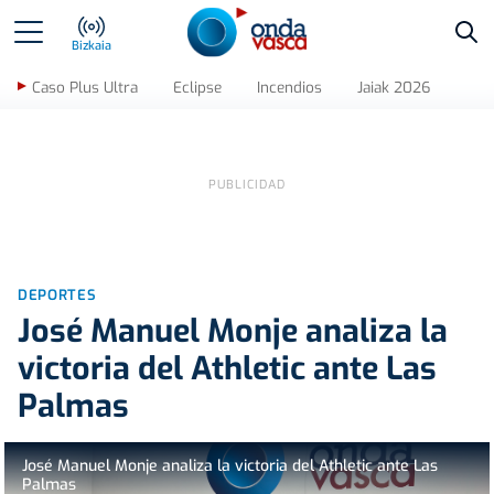
Bus
Bizkaia
Caso Plus Ultra
Eclipse
Incendios
Jaiak 2026
DEPORTES
José Manuel Monje analiza la
victoria del Athletic ante Las
Palmas
José Manuel Monje analiza la victoria del Athletic ante Las
Palmas