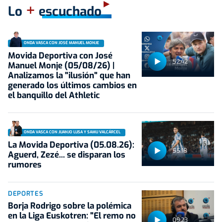
+
Lo
escuchado
ONDA VASCA CON JOSÉ MANUEL MONJE
Movida Deportiva con José
52:42
Manuel Monje (05/08/26) |
Analizamos la "ilusión" que han
generado los últimos cambios en
el banquillo del Athletic
ONDA VASCA CON JUANJO LUSA Y SAMU VALCÁRCEL
La Movida Deportiva (05.08.26):
55:18
Aguerd, Zezé... se disparan los
rumores
DEPORTES
Borja Rodrigo sobre la polémica
en la Liga Euskotren: "El remo no
09:23