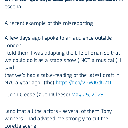
escena:
A recent example of this misreporting !
A few days ago I spoke to an audience outside
London.
I told them I was adapting the Life of Brian so that
we could do it as a stage show ( NOT a musical ). I
said
that we'd had a table-reading of the latest draft in
NYC a year ago...(tbc)
https://t.co/VPWJGdUZtJ
- John Cleese (@JohnCleese)
May 25, 2023
..and that all the actors - several of them Tony
winners - had advised me strongly to cut the
Loretta scene.