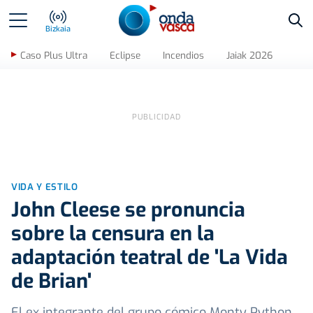
Bus
Bizkaia
Caso Plus Ultra
Eclipse
Incendios
Jaiak 2026
VIDA Y ESTILO
John Cleese se pronuncia
sobre la censura en la
adaptación teatral de 'La Vida
de Brian'
El ex integrante del grupo cómico Monty Python