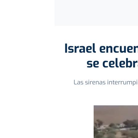
Israel encue
se celeb
Las sirenas interrump