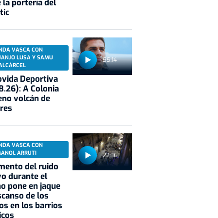
 la portería del
tic
NDA VASCA CON
UANJO LUSA Y SAMU
55:14
ALCÁRCEL
vida Deportiva
8.26): A Colonia
eno volcán de
res
NDA VASCA CON
MANOL ARRUTI
22:36
mento del ruido
vo durante el
o pone en jaque
scanso de los
os en los barrios
icos