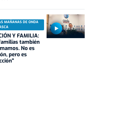
AS MAÑANAS DE ONDA
ASCA
23:43
CIÓN Y FAMILIA:
familias también
rmamos. No es
ión, pero es
cción"