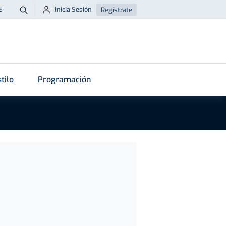
Inicia Sesión
Regístrate
6
Buscar
tilo
Programación