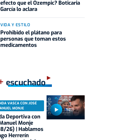
efecto que el Ozempic? Boticaria
García lo aclara
VIDA Y ESTILO
Prohibido el plátano para
personas que toman estos
medicamentos
+
escuchado
NDA VASCA CON JOSÉ
ANUEL MONJE
52:11
a Deportiva con
 Manuel Monje
08/26) | Hablamos
ago Herrerín