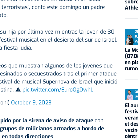
sobre
terroristas", contó este domingo un padre
Athle
ato.
u hija por última vez mientras la joven de 30
O
J
stival musical en el desierto del sur de Israel,
V
 fiesta judía.
La Mo
(07.0
en pl
deos que muestran algunos de los jóvenes que
rumo
sesinados o secuestrados tras el primer ataque
stival de musical Supernova de Israel que inició
estina. ⚠️
pic.twitter.com/EuroOg0whL
O
I
oni)
October 9, 2023
El au
festi
veran
mpido por la sirena de aviso de ataque
con
el de
grupos de milicianos armados a bordo de
vecin
céntr
 en todas direcciones
.