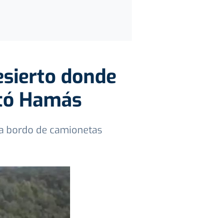
esierto donde
ltó Hamás
 a bordo de camionetas