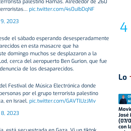
 terrorista palestino Hamas. Alrededor de 260
terroristas…
pic.twitter.com/4s0uIbDqNF
 9, 2023
 desde el sábado esperando desesperadamente
aparecidos en esta masacre que ha
ste domingo muchos se desplazaron a la
Lod, cerca del aeropuerto Ben Gurion, que fue
 denuncia de los desaparecidos.
Lo
a del Festival de Música Electrónica donde
rsonas por el grupo terrorista palestino
O
a, en Israel.
pic.twitter.com/GAVTlUzJMv
M
Movid
 8, 2023
José
(07/
con I
ja, está secuestrada en Gaza. Vi un tiktok