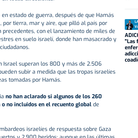
do en estado de guerra, después de que Hamás
por tierra, mar y aire, que pilló al país por
L
V
n precedentes, con el lanzamiento de miles de
ADIC
estres en suelo israelí, donde han masacrado y
"Las 
ciudadanos.
enfe
adicc
coadi
en Israel superan los 800 y más de 2.506
 pueden subir a medida que las tropas israelíes
reas tomadas por Hamás.
cia
no han aclarado si algunos de los 260
o no incluidos en el recuento global
de
bombardeos israelíes de respuesta sobre Gaza
rtos y 2.900 heridos; aunque en las últimas