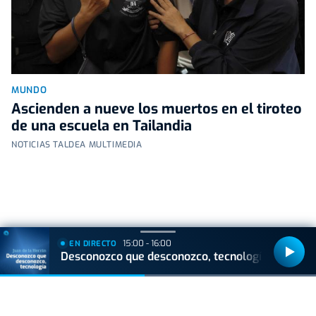
MUNDO
Ascienden a nueve los muertos en el tiroteo
de una escuela en Tailandia
NOTICIAS TALDEA MULTIMEDIA
+
Lo
leído
15:00 - 16:00
EN DIRECTO
Desconozco que desconozco, tecnología
ACTUALIDAD
Hallan muerto a un recién nacido en un armario
después de que su madre ingresara en el