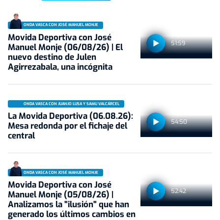
ONDA VASCA CON JOSÉ MANUEL MONJE
Movida Deportiva con José
51:59
Manuel Monje (06/08/26) | El
nuevo destino de Julen
Agirrezabala, una incógnita
ONDA VASCA CON JUANJO LUSA Y SAMU VALCÁRCEL
La Movida Deportiva (06.08.26):
54:50
Mesa redonda por el fichaje del
central
ONDA VASCA CON JOSÉ MANUEL MONJE
Movida Deportiva con José
52:42
Manuel Monje (05/08/26) |
Analizamos la "ilusión" que han
generado los últimos cambios en