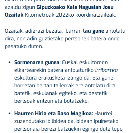
azaldu zigun
Gipuzkoako Kale Nagusian Josu
Ozaitak
Kilometroak 2022ko koordinatzaileak.
Ozaitak, adierazi bezala, Ibarran
lau gune
antolatu
dira, non adin guztietako pertsonek batera ondo
pasatuko duten.
Sormenaren gunea:
Euskal eskultoreen
elkartearekin batera antolaturiko
Irribartea
eskultura erakusketa izango da. Eta gune
horretan bertan tailerrak ere antolatu dira
batetik, eskulanak egiteko, eta bestetik,
bertsoak entzun eta botatzeko.
Haurren Hiria eta Baso Magikoa:
Haurrei
zuzendutako ibilbidea da, b
idean ipuinetako
pertsonaia berezi batzuekin egingo dute topo