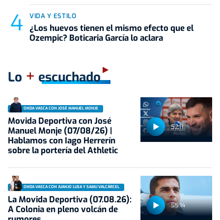
VIDA Y ESTILO
¿Los huevos tienen el mismo efecto que el
Ozempic? Boticaria García lo aclara
+
Lo
escuchado
ONDA VASCA CON JOSÉ MANUEL MONJE
Movida Deportiva con José
52:11
Manuel Monje (07/08/26) |
Hablamos con Iago Herrerín
sobre la portería del Athletic
ONDA VASCA CON JUANJO LUSA Y SAMU VALCÁRCEL
La Movida Deportiva (07.08.26):
55:14
A Colonia en pleno volcán de
rumores