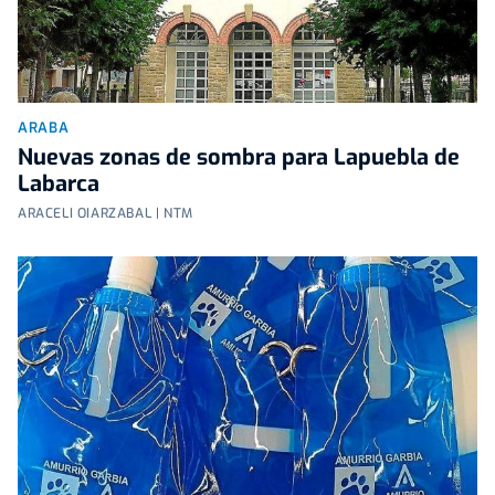
ARABA
Nuevas zonas de sombra para Lapuebla de
Labarca
ARACELI OIARZABAL | NTM