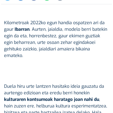
Kilometroak 2022ko egun handia ospatzen ari da
gaur
Ibarran
. Aurten, jaialdia, modelo berri batekin
egin da eta, horrenbestez, gaur ekimen guztiak
egin beharrean, urte osoan zehar egindakoei
gehituko zaizkio, jaialdiari amaiera bikaina
emateko.
Duela hiru urte lantzen hasitako ideia gauzatu da
aurtengo edizioan eta eredu berri honekin
kulturaren kontsumoak haratago joan nahi du
,
hain zuzen ere, helburua kultura esperimentatzea,
bizitzea eta parte hartzailea izatea delako. Hala