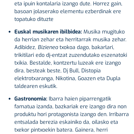
eta
ipuin kontalaria izango dute. Horrez gain,
basoan jolaserako elementu ezberdinak ere
topatuko dituzte
Euskal musikaren ibilbidea:
Musika mugituko
da herrian zehar eta herritarrak musika zehar.
Adibidez,
Bizienea
txokoa dago, bakarlari,
trikitilari edo dj-entzat zuzendutako eszenatoki
txikia. Bestalde, kontzertu luzeak ere izango
dira, besteak beste, Dj Bull, Distopia
elektrotxaranga, Nikotina, Goazen eta Dupla
taldearen eskutik.
Gastronomia:
Ibarra haien piparrengatik
famatua izanda, bazkariak ere izango dira non
produktu hori protagonista izango den. Irribarra
entsalada berezia eskainiko da, oilasko eta
txekor pintxoekin batera. Gainera, herri