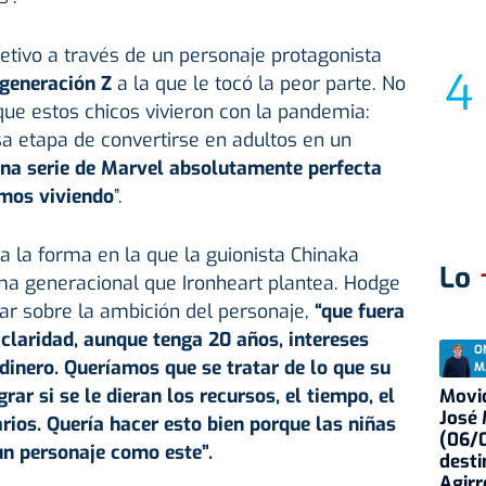
etivo a través de un personaje protagonista
generación Z
a la que le tocó la peor parte. No
que estos chicos vivieron con la pandemia:
a etapa de convertirse en adultos en un
na serie de Marvel absolutamente perfecta
mos viviendo
”.
 la forma en la que la guionista Chinaka
Lo
ma generacional que Ironheart plantea. Hodge
lar sobre la ambición del personaje,
“que fuera
 claridad, aunque tenga 20 años, intereses
O
inero. Queríamos que se tratar de lo que su
M
rar si se le dieran los recursos, el tiempo, el
Movid
José
arios. Quería hacer esto bien porque las niñas
(06/0
un personaje como este”.
desti
Agirr