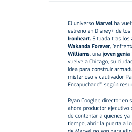
El universo
Marvel
ha vuel
estreno en Disney+ de los
Ironheart.
Situada tras los
Wakanda Forever
, “enfren
Williams,
una
joven genia 
vuelve a Chicago, su ciudad
idea para construir armadu
misterioso y cautivador Pa
Encapuchado’”, según resum
Ryan Coogler, director en s
ahora productor ejecutivo 
de contentar a quienes ya
tiempo, abrir la puerta a l
de Marvel no son para ellos