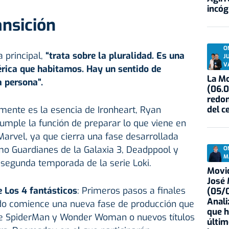
incóg
ansición
O
a principal,
“trata sobre la pluralidad. Es una
J
V
érica que habitamos. Hay un sentido de
La Mo
a persona”.
(06.0
redon
del c
amente es la esencia de Ironheart, Ryan
cumple la función de preparar lo que viene en
Marvel, ya que cierra una fase desarrollada
mo Guardianes de la Galaxia 3, Deadppool y
O
M
 segunda temporada de la serie Loki.
Movid
José
e Los 4 fantásticos
: Primeros pasos a finales
(05/0
Anali
o comience una nueva fase de producción que
que h
de SpiderMan y Wonder Woman o nuevos títulos
últim