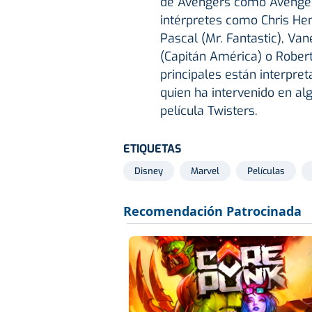
de Avengers como Avenger
intérpretes como Chris He
Pascal (Mr. Fantastic), Va
(Capitán América) o Robert
principales están interpr
quien ha intervenido en alg
película Twisters.
ETIQUETAS
Disney
Marvel
Películas