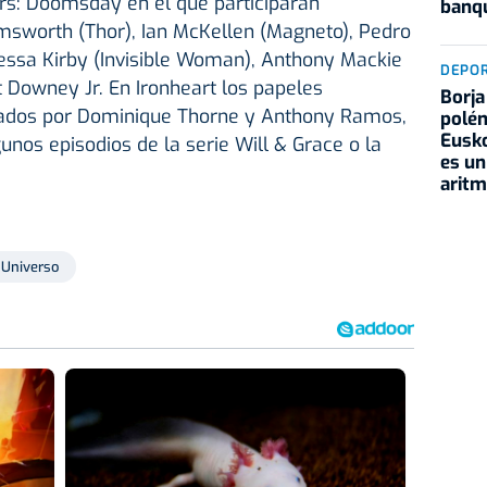
s: Doomsday en el que participarán
banqu
msworth (Thor), Ian McKellen (Magneto), Pedro
nessa Kirby (Invisible Woman), Anthony Mackie
DEPO
 Downey Jr. En Ironheart los papeles
Borja
etados por Dominique Thorne y Anthony Ramos,
polém
Eusko
unos episodios de la serie Will & Grace o la
es un
aritm
Universo