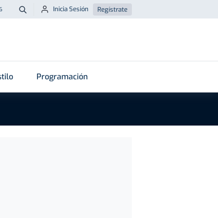
Inicia Sesión
Regístrate
6
Buscar
tilo
Programación