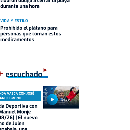
tiburón obliga a cerrar la playa
durante una hora
VIDA Y ESTILO
Prohibido el plátano para
personas que toman estos
medicamentos
+
escuchado
NDA VASCA CON JOSÉ
ANUEL MONJE
51:59
a Deportiva con
 Manuel Monje
8/26) | El nuevo
no de Julen
ezabala, una