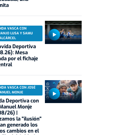
nita
NDA VASCA CON
UANJO LUSA Y SAMU
54:50
ALCÁRCEL
vida Deportiva
8.26): Mesa
da por el fichaje
entral
NDA VASCA CON JOSÉ
ANUEL MONJE
52:42
a Deportiva con
 Manuel Monje
8/26) |
zamos la "ilusión"
an generado los
os cambios en el