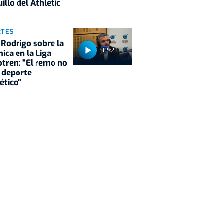
illo del Athletic
RTES
 Rodrigo sobre la
09:23
ica en la Liga
tren: "El remo no
 deporte
ético"