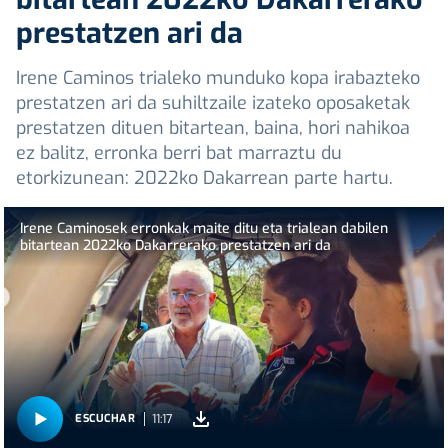
prestatzen ari da
Irene Caminos trialeko munduko kopa irabazteko
prestatzen ari da suhiltzaile izateko oposaketak
prestatzen dituen bitartean, baina, hori nahikoa
ez balitz, erronka berri bat marraztu du
etorkizunean: 2022ko Dakarrean parte hartu.
Irene Caminosek erronkak maite ditu eta trialean dabilen
bitartean 2022ko Dakarrerako prestatzen ari da
11:17
ESCUCHAR