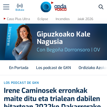
Bus
Bizkaia
Caso Plus Ultra
Eclipse
Incendios
Jaiak 2026
MAGAZINE
Gipuzkoako Kale
Nagusia
Con Begoña Dorronsoro | OV
En Portada
Los podcast de GKN
Ordiziako Azoka
LOS PODCAST DE GKN
Irene Caminosek erronkak
maite ditu eta trialean dabilen
bitartean 2022ko Dakarrerako