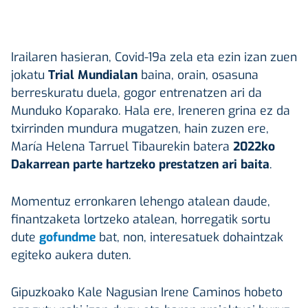
Irailaren hasieran, Covid-19a zela eta ezin izan zuen
jokatu
Trial Mundialan
baina, orain, osasuna
berreskuratu duela, gogor entrenatzen ari da
Munduko Koparako. Hala ere, Ireneren grina ez da
txirrinden mundura mugatzen, hain zuzen ere,
María Helena Tarruel Tibaurekin batera
2022ko
Dakarrean parte hartzeko prestatzen ari baita
.
Momentuz erronkaren lehengo atalean daude,
finantzaketa lortzeko atalean, horregatik sortu
dute
gofundme
bat, non, interesatuek dohaintzak
egiteko aukera duten.
Gipuzkoako Kale Nagusian Irene Caminos hobeto