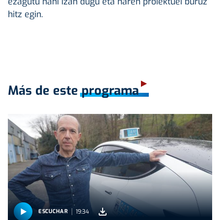
ezagutu nahi izan dugu eta haren proiektuei buruz
hitz egin.
Más de este programa
19:34
ESCUCHAR