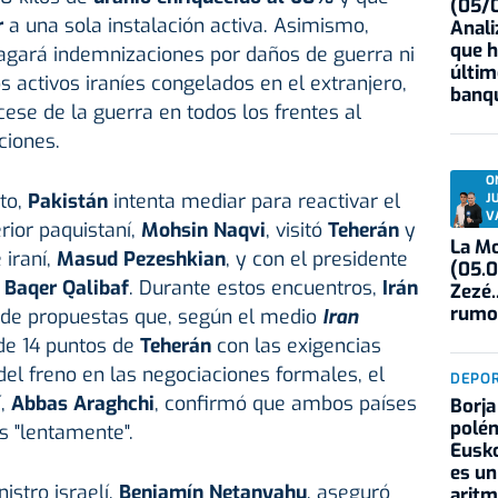
(05/0
r
a una sola instalación activa. Asimismo,
Anali
que h
agará indemnizaciones por daños de guerra ni
últim
 activos iraníes congelados en el extranjero,
banqu
ese de la guerra en todos los frentes al
ciones.
O
to,
Pakistán
intenta mediar para reactivar el
J
V
erior paquistaní,
Mohsin Naqvi
, visitó
Teherán
y
La Mo
 iraní,
Masud Pezeshkian
, y con el presidente
(05.0
Baqer Qalibaf
. Durante estos encuentros,
Irán
Zezé.
rumo
 de propuestas que, según el medio
Iran
 de 14 puntos de
Teherán
con las exigencias
el freno en las negociaciones formales, el
DEPO
í,
Abbas Araghchi
, confirmó que ambos países
Borja
polém
 "lentamente".
Eusko
es un
istro israelí,
Benjamín Netanyahu
, aseguró
aritm