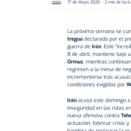
17 de Mayo 2026
2 min de lect
La próxima semana se cump
tregua
declarada por el pr
guerra de
Irán
. Este "incre
8 de abril, mantiene bajo 
Ormuz
, mientras continúa
regresen a la mesa de nego
incrementarse tras acusaci
condiciones exigidas por
W
Irán
acusó este domingo 
inseguridad en las rutas en
nueva ofensiva contra
Teh
actuación: fabricar crisis 
bandera de restaurar la est