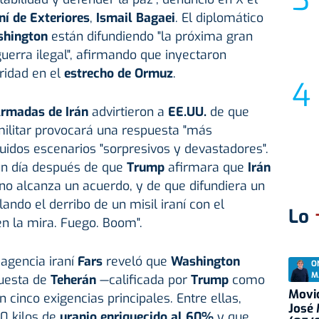
ní de Exteriores
,
Ismail Bagaei
. El diplomático
hington
están difundiendo "la próxima gran
guerra ilegal", afirmando que inyectaron
ridad en el
estrecho de Ormuz
.
rmadas de Irán
advirtieron a
EE.UU.
de que
militar provocará una respuesta "más
luidos escenarios "sorpresivos y devastadores".
un día después de que
Trump
afirmara que
Irán
 no alcanza un acuerdo, y de que difundiera un
ando el derribo de un misil iraní con el
Lo
n la mira. Fuego. Boom".
 agencia iraní
Fars
reveló que
Washington
O
M
puesta de
Teherán
—calificada por
Trump
como
Movid
cinco exigencias principales. Entre ellas,
José
0 kilos de
uranio enriquecido al 60%
y que