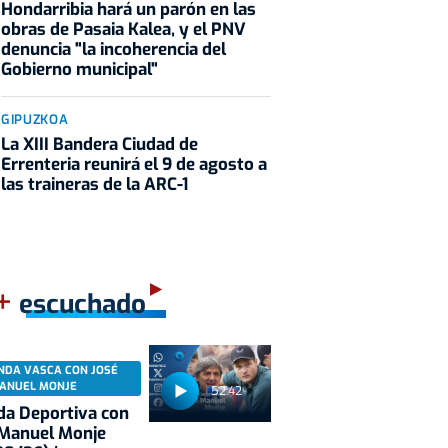
Hondarribia hará un parón en las
obras de Pasaia Kalea, y el PNV
denuncia "la incoherencia del
Gobierno municipal"
GIPUZKOA
La XIII Bandera Ciudad de
Errenteria reunirá el 9 de agosto a
las traineras de la ARC-1
+
escuchado
NDA VASCA CON JOSÉ
ANUEL MONJE
52:42
a Deportiva con
 Manuel Monje