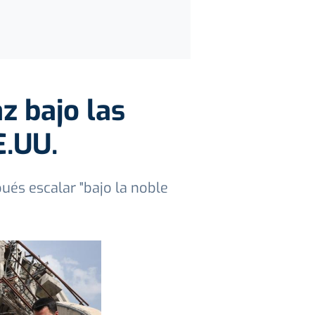
z bajo las
E.UU.
pués escalar "bajo la noble