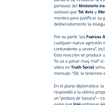
portavoz del
Ministerio ira
sostuvo que
Tel Aviv
y
Was
mentira para justificar su 
deliberadamente la insegu
Por su parte, las
Fuerzas A
cualquier nueva agresión 
contundente y severa", inc
Esta reacción se produce 
"lo va a pasar muy mal" si
vídeo en
Truth Social
simul
mensaje: "Ok, lo tenemos e
En el plano diplomático, la
respondió a la última pro
un "pedazo de basura"— con 
exige que
Irán
entregue 44