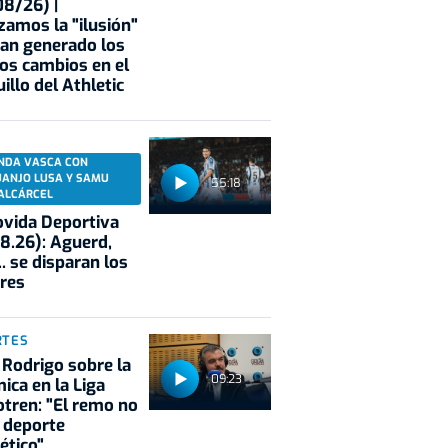
8/26) |
zamos la "ilusión"
an generado los
os cambios en el
illo del Athletic
NDA VASCA CON
UANJO LUSA Y SAMU
55:18
ALCÁRCEL
vida Deportiva
8.26): Aguerd,
.. se disparan los
res
RTES
 Rodrigo sobre la
09:23
ica en la Liga
tren: "El remo no
 deporte
ético"