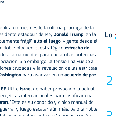
ura
lirá un mes desde la última prórroga de la
Lo
esidente estadounidense,
Donald Trump
, en la
íblemente frágil"
alto el fuego
, vigente desde el
un doble bloqueo el estratégico
estrecho de
n los llamamientos para que ambas potencias
ciación. Sin embargo, la tensión ha vuelto a
ones cruzadas y la revelación de las estrictas
ashington
para avanzar en un
acuerdo de paz
.
a
EE.UU.
e
Israel
de haber provocado la actual
ergéticas internacionales para justificar una
erán
. "Este es su conocido y cínico manual de
y guerra, y luego escalar aún más, bajo la noble
abilidad y defender la paz", denunció en X el