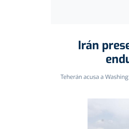
Irán pres
endu
Teherán acusa a Washington