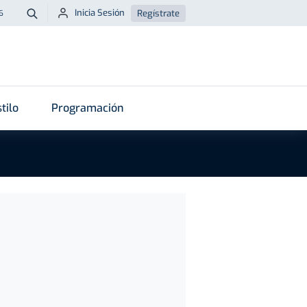
Inicia Sesión
Regístrate
6
Buscar
tilo
Programación