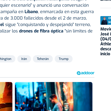
quier escenario" y anunció una conversación
a campaña en
Líbano
, enmarcada en esta guerra
fra de 3.000 fallecidos desde el 2 de marzo,
O
M
ael
sigue "conquistando y despejando" terreno,
Movid
alizar los
drones de fibra óptica
"sin límites de
José
(04/0
Athle
desca
inicio
hington
Irán
Teherán
Trump