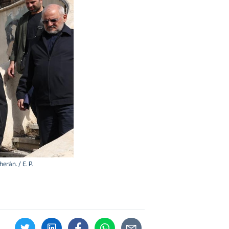
erán. / E. P.