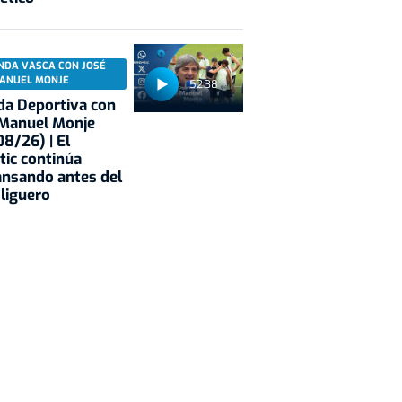
NDA VASCA CON JOSÉ
ANUEL MONJE
52:38
a Deportiva con
 Manuel Monje
8/26) | El
tic continúa
nsando antes del
 liguero