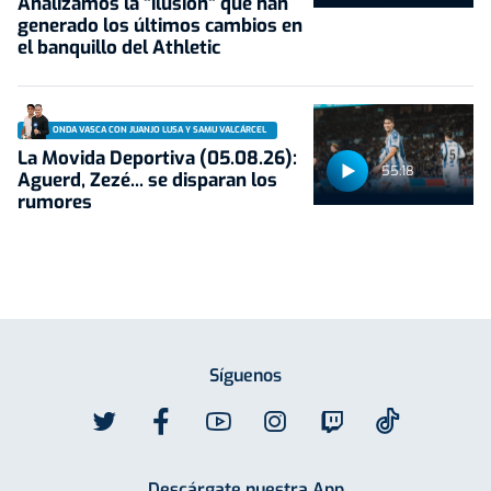
Analizamos la "ilusión" que han
generado los últimos cambios en
el banquillo del Athletic
ONDA VASCA CON JUANJO LUSA Y SAMU VALCÁRCEL
La Movida Deportiva (05.08.26):
55:18
Aguerd, Zezé... se disparan los
rumores
Síguenos
Descárgate nuestra App