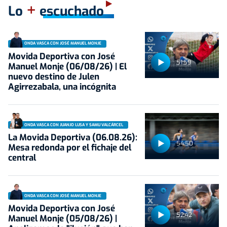
+
Lo
escuchado
ONDA VASCA CON JOSÉ MANUEL MONJE
Movida Deportiva con José
51:59
Manuel Monje (06/08/26) | El
nuevo destino de Julen
Agirrezabala, una incógnita
ONDA VASCA CON JUANJO LUSA Y SAMU VALCÁRCEL
La Movida Deportiva (06.08.26):
54:50
Mesa redonda por el fichaje del
central
ONDA VASCA CON JOSÉ MANUEL MONJE
Movida Deportiva con José
52:42
Manuel Monje (05/08/26) |