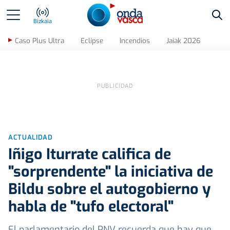
Bus
Bizkaia
Caso Plus Ultra
Eclipse
Incendios
Jaiak 2026
ACTUALIDAD
Iñigo Iturrate califica de
"sorprendente" la iniciativa de
Bildu sobre el autogobierno y
habla de "tufo electoral"
El parlamentario del PNV recuerda que hay que