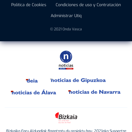
Política de Cookies
Condiciones de uso y Contratación
Administrar Utiq
© 2021 Onda Vasca
Bizkaiko Foru Aldundiak finantzatu du proiektu hau, 2021eko Suspertze