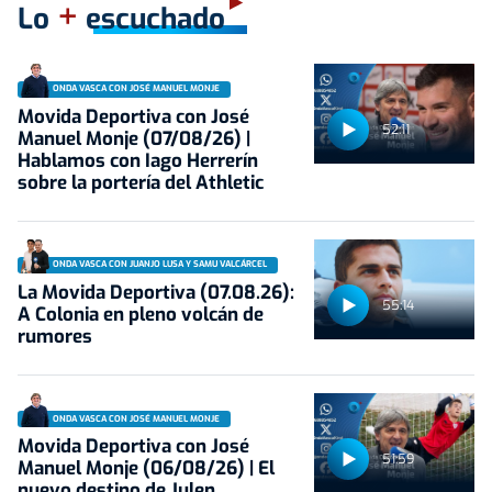
+
Lo
escuchado
ONDA VASCA CON JOSÉ MANUEL MONJE
Movida Deportiva con José
52:11
Manuel Monje (07/08/26) |
Hablamos con Iago Herrerín
sobre la portería del Athletic
ONDA VASCA CON JUANJO LUSA Y SAMU VALCÁRCEL
La Movida Deportiva (07.08.26):
55:14
A Colonia en pleno volcán de
rumores
ONDA VASCA CON JOSÉ MANUEL MONJE
Movida Deportiva con José
51:59
Manuel Monje (06/08/26) | El
nuevo destino de Julen