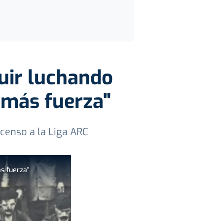
uir luchando
 más fuerza"
escenso a la Liga ARC
s fuerza"