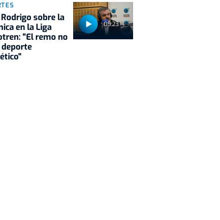
RTES
 Rodrigo sobre la
09:23
ica en la Liga
tren: "El remo no
 deporte
ético"