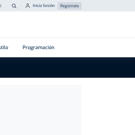
Inicia Sesión
Regístrate
6
Buscar
tilo
Programación