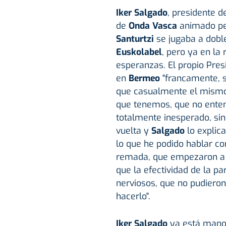
Iker Salgado
, presidente 
de
Onda Vasca
animado pe
Santurtzi
se jugaba a dobl
Euskolabel
, pero ya en la
esperanzas. El propio Pres
en
Bermeo
"francamente, s
que casualmente el mismo 
que tenemos, que no enten
totalmente inesperado, sin
vuelta y
Salgado
lo expli
lo que he podido hablar co
remada, que empezaron a 
que la efectividad de la p
nerviosos, que no pudier
hacerlo".
Iker Salgado
ya está manos