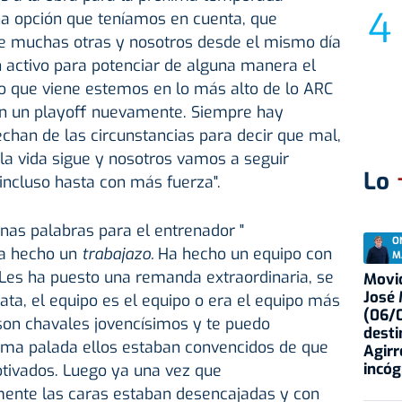
na opción que teníamos en cuenta, que
e muchas otras y nosotros desde el mismo día
 activo para potenciar de alguna manera el
ño que viene estemos en lo más alto de lo ARC
en un playoff nuevamente. Siempre hay
chan de las circunstancias para decir que mal,
 la vida sigue y nosotros vamos a seguir
Lo
incluso hasta con más fuerza".
nas palabras para el entrenador "
O
a hecho un
trabajazo.
Ha hecho un equipo con
M
. Les ha puesto una remanda extraordinaria, se
Movid
José
ata, el equipo es el equipo o era el equipo más
(06/0
 son chavales jovencísimos y te puedo
desti
tima palada ellos estaban convencidos de que
Agirr
incóg
otivados. Luego ya una vez que
ente las caras estaban desencajadas y con