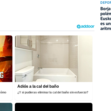
DEPO
Borja
polém
Eusko
es un
aritm
Adiós a la cal del baño
¡Cómo
¿Y si pudieras eliminar la cal del baño sin esfuerzo?