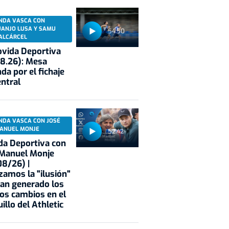
NDA VASCA CON
UANJO LUSA Y SAMU
54:50
ALCÁRCEL
vida Deportiva
8.26): Mesa
da por el fichaje
entral
NDA VASCA CON JOSÉ
ANUEL MONJE
52:42
a Deportiva con
 Manuel Monje
8/26) |
zamos la "ilusión"
an generado los
os cambios en el
illo del Athletic