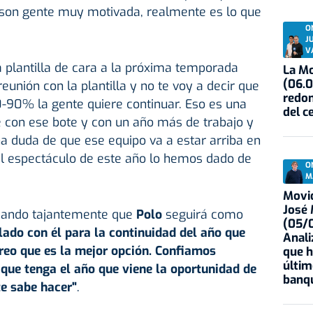
 son gente muy motivada, realmente es lo que
O
J
V
a plantilla de cara a la próxima temporada
La Mo
(06.0
unión con la plantilla y no te voy a decir que
redon
-90% la gente quiere continuar. Eso es una
del c
e con ese bote y con un año más de trabajo y
a duda de que ese equipo va a estar arriba en
el espectáculo de este año lo hemos dado de
O
M
Movid
José
ando tajantemente que
Polo
seguirá como
(05/0
ado con él para la continuidad del año que
Anali
reo que es la mejor opción. Confiamos
que h
últim
que tenga el año que viene la oportunidad de
banqu
e sabe hacer"
.