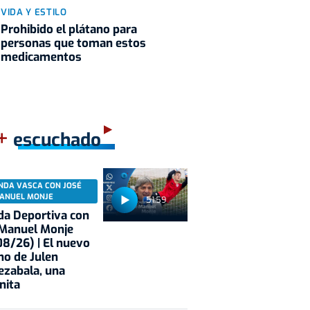
VIDA Y ESTILO
Prohibido el plátano para
personas que toman estos
medicamentos
+
escuchado
NDA VASCA CON JOSÉ
ANUEL MONJE
51:59
a Deportiva con
 Manuel Monje
8/26) | El nuevo
no de Julen
ezabala, una
nita