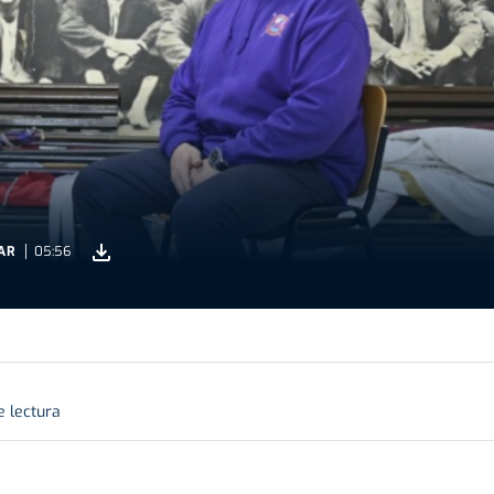
AR
05:56
e lectura