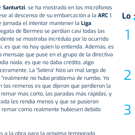
de
Santurtzi
. se ha mostrado en los micrófonos
Lo
se al descenso de su embarcación a la
ARC
1.
e jornada el intentar mantener la
Liga
 regata de Bermeo se perdían casi todas las
idente se mostraba incrédulo por lo ocurrido
í, es que no hay quien lo entienda. Además, es
mensaje que puse en el grupo de la directiva
día nada, es que no daba crédito, algo
ceramente. La 'Sotera' hizo un mal largo de
ca "realmente no hubo problema de rumbo. Yo
n los remeros es que dijeron que perdieron la
remar más corto, las paradas más rápidas, y
arada les rendía menos y que se pusieron
on remar como realmente hubiesen debido
 a la obra para la próxima temporada