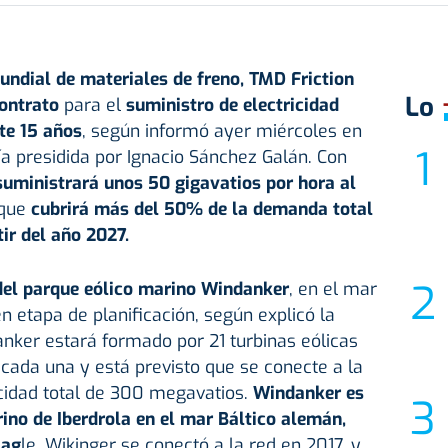
ndial de materiales de freno, TMD Friction
Lo
ontrato
para el
suministro de electricidad
te 15 años
, según informó ayer miércoles en
 presidida por Ignacio Sánchez Galán. Con
suministrará unos 50 gigavatios por hora al
 que
cubrirá más del 50% de la demanda total
ir del año 2027.
el parque eólico marino Windanker
, en el mar
n etapa de planificación, según explicó la
nker estará formado por 21 turbinas eólicas
cada una y está previsto que se conecte a la
idad total de 300 megavatios.
Windanker es
rino de Iberdrola en el mar Báltico alemán,
Eag
le. Wikinger se conectó a la red en 2017, y