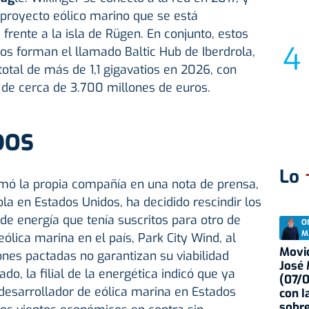
 proyecto eólico marino que se está
rente a la isla de Rügen. En conjunto, estos
os forman el llamado Baltic Hub de Iberdrola,
otal de más de 1,1 gigavatios en 2026, con
 de cerca de 3.700 millones de euros.
DOS
Lo
rmó la propia compañía en una nota de prensa,
rola en Estados Unidos, ha decidido rescindir los
e energía que tenía suscritos para otro de
O
M
ólica marina en el país, Park City Wind, al
Movid
ones pactadas no garantizan su viabilidad
José
o, la filial de la energética indicó que ya
(07/
desarrollador de eólica marina en Estados
con I
sobre