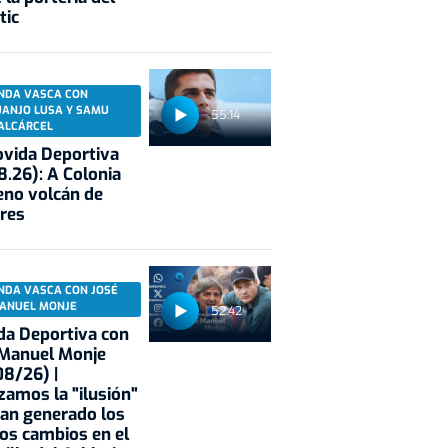
tic
NDA VASCA CON
UANJO LUSA Y SAMU
55:14
ALCÁRCEL
vida Deportiva
8.26): A Colonia
eno volcán de
res
NDA VASCA CON JOSÉ
ANUEL MONJE
52:42
a Deportiva con
 Manuel Monje
8/26) |
zamos la "ilusión"
an generado los
os cambios en el