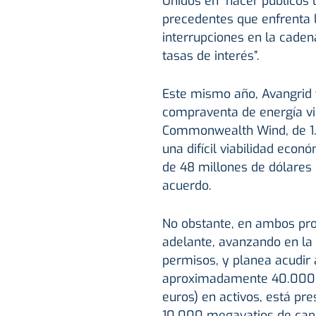
Unidos en “hacer públicos 
precedentes que enfrenta la
interrupciones en la caden
tasas de interés”.
Este mismo año, Avangrid 
compraventa de energía vi
Commonwealth Wind, de 1.
una difícil viabilidad eco
de 48 millones de dólares 
acuerdo.
No obstante, en ambos proy
adelante, avanzando en la 
permisos, y planea acudir 
aproximadamente 40.000 m
euros) en activos, está pr
10.000 megavatios de capa