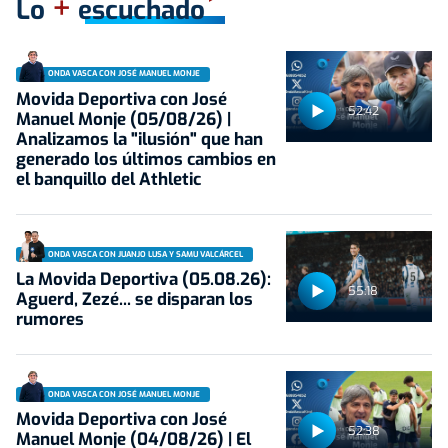
+
Lo
escuchado
ONDA VASCA CON JOSÉ MANUEL MONJE
Movida Deportiva con José
52:42
Manuel Monje (05/08/26) |
Analizamos la "ilusión" que han
generado los últimos cambios en
el banquillo del Athletic
ONDA VASCA CON JUANJO LUSA Y SAMU VALCÁRCEL
La Movida Deportiva (05.08.26):
55:18
Aguerd, Zezé... se disparan los
rumores
ONDA VASCA CON JOSÉ MANUEL MONJE
Movida Deportiva con José
52:38
Manuel Monje (04/08/26) | El