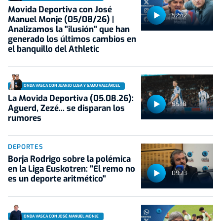
Movida Deportiva con José
52:42
Manuel Monje (05/08/26) |
Analizamos la "ilusión" que han
generado los últimos cambios en
el banquillo del Athletic
ONDA VASCA CON JUANJO LUSA Y SAMU VALCÁRCEL
La Movida Deportiva (05.08.26):
55:18
Aguerd, Zezé... se disparan los
rumores
DEPORTES
Borja Rodrigo sobre la polémica
en la Liga Euskotren: "El remo no
09:23
es un deporte aritmético"
ONDA VASCA CON JOSÉ MANUEL MONJE