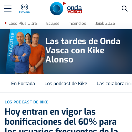
Bus
Bizkaia
Caso Plus Ultra
Eclipse
Incendios
Jaiak 2026
MAGAZINE
Las tardes de Onda
Vasca con Kike
Alonso
En Portada
Los podcast de Kike
Las colaboracio
LOS PODCAST DE KIKE
Hoy entran en vigor las
bonificaciones del 60% para
los usuarios frecuentes de la