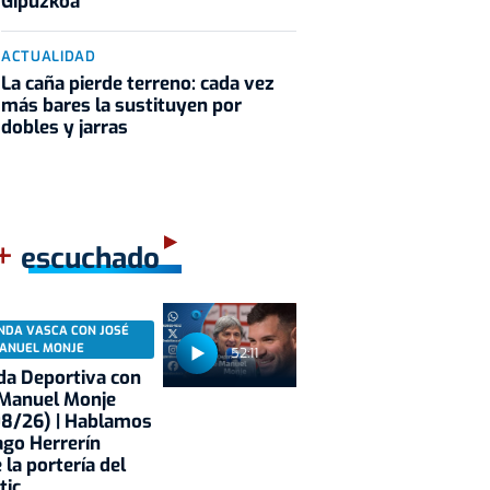
Gipuzkoa
ACTUALIDAD
La caña pierde terreno: cada vez
más bares la sustituyen por
dobles y jarras
+
escuchado
NDA VASCA CON JOSÉ
ANUEL MONJE
52:11
a Deportiva con
 Manuel Monje
08/26) | Hablamos
ago Herrerín
 la portería del
tic