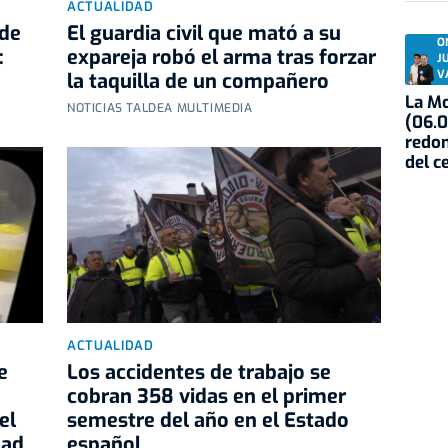
ACTUALIDAD
 de
El guardia civil que mató a su
O
:
expareja robó el arma tras forzar
J
V
la taquilla de un compañero
La Mo
NOTICIAS TALDEA MULTIMEDIA
(06.0
redon
del c
ACTUALIDAD
e
Los accidentes de trabajo se
cobran 358 vidas en el primer
el
semestre del año en el Estado
dad
español