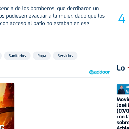
sencia de los bomberos, que derribaron un
os pudiesen evacuar a la mujer, dado que los
a con acceso al patio no estaban en ese
Sanitarios
Ropa
Servicios
Lo
O
M
Movid
José
(07/
con I
sobre
Athle