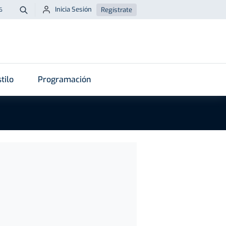
Inicia Sesión
Regístrate
6
Buscar
tilo
Programación