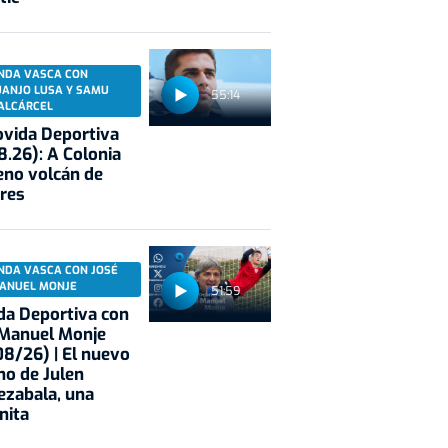
NDA VASCA CON
UANJO LUSA Y SAMU
55:14
ALCÁRCEL
vida Deportiva
8.26): A Colonia
eno volcán de
res
NDA VASCA CON JOSÉ
ANUEL MONJE
51:59
a Deportiva con
 Manuel Monje
8/26) | El nuevo
no de Julen
ezabala, una
nita