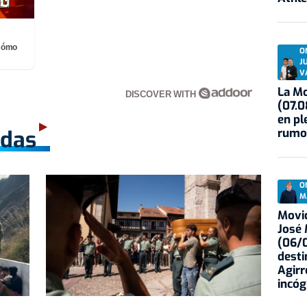
¡Cómo
O
J
V
La Mo
DISCOVER WITH
(07.0
en pl
rumo
adas
O
M
Movid
José
(06/0
desti
Agirr
incóg