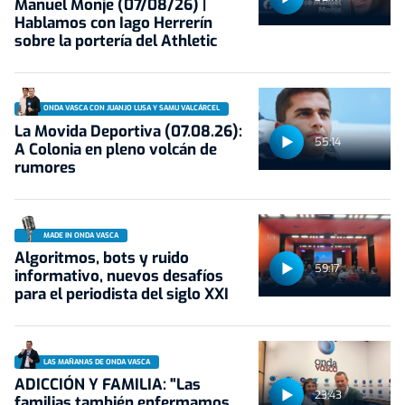
Manuel Monje (07/08/26) |
Hablamos con Iago Herrerín
sobre la portería del Athletic
ONDA VASCA CON JUANJO LUSA Y SAMU VALCÁRCEL
La Movida Deportiva (07.08.26):
55:14
A Colonia en pleno volcán de
rumores
MADE IN ONDA VASCA
Algoritmos, bots y ruido
59:17
informativo, nuevos desafíos
para el periodista del siglo XXI
LAS MAÑANAS DE ONDA VASCA
ADICCIÓN Y FAMILIA: "Las
23:43
familias también enfermamos.