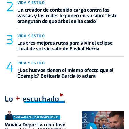
VIDA Y ESTILO
Un creador de contenido carga contra las
vascas y las redes le ponen en su sitio: "Este
orangután de que árbol se ha caído"
VIDA Y ESTILO
Las tres mejores rutas para vivir el eclipse
total de sol sin salir de Euskal Herria
VIDA Y ESTILO
¿Los huevos tienen el mismo efecto que el
Ozempic? Boticaria García lo aclara
+
Lo
escuchado
ONDA VASCA CON JOSÉ MANUEL MONJE
Movida Deportiva con José
52:11