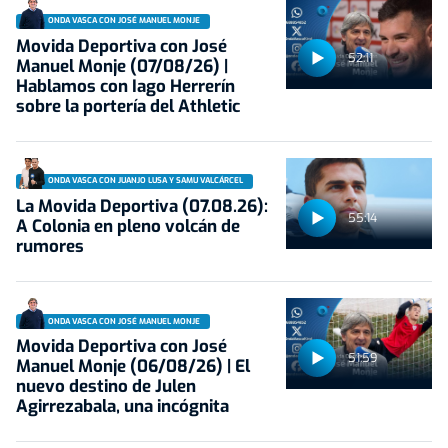
ONDA VASCA CON JOSÉ MANUEL MONJE
Movida Deportiva con José
52:11
Manuel Monje (07/08/26) |
Hablamos con Iago Herrerín
sobre la portería del Athletic
ONDA VASCA CON JUANJO LUSA Y SAMU VALCÁRCEL
La Movida Deportiva (07.08.26):
55:14
A Colonia en pleno volcán de
rumores
ONDA VASCA CON JOSÉ MANUEL MONJE
Movida Deportiva con José
51:59
Manuel Monje (06/08/26) | El
nuevo destino de Julen
Agirrezabala, una incógnita