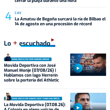
cerrar la playa durante una hora
CAV
La Amatxu de Begoña surcará la ría de Bilbao el
14 de agosto en una procesión de récord
+
Lo
escuchado
ONDA VASCA CON JOSÉ MANUEL MONJE
Movida Deportiva con José
52:11
Manuel Monje (07/08/26) |
Hablamos con Iago Herrerín
sobre la portería del Athletic
ONDA VASCA CON JUANJO LUSA Y SAMU VALCÁRCEL
La Movida Deportiva (07.08.26):
55:14
A Colonia en pleno volcán de