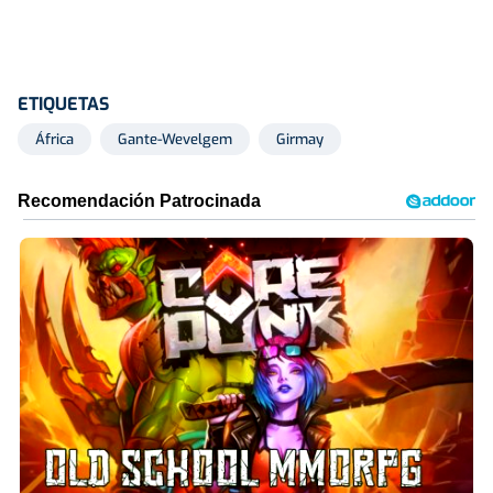
ETIQUETAS
África
Gante-Wevelgem
Girmay