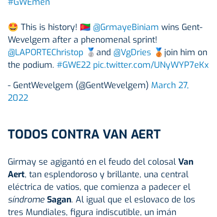
#GWEmen
🤩 This is history! 🇪🇷
@GrmayeBiniam
wins Gent-
Wevelgem after a phenomenal sprint!
@LAPORTEChristop
🥈and
@VgDries
🥉join him on
the podium.
#GWE22
pic.twitter.com/UNyWYP7eKx
- GentWevelgem (@GentWevelgem)
March 27,
2022
TODOS CONTRA VAN AERT
Girmay se agigantó en el feudo del colosal
Van
Aert
, tan esplendoroso y brillante, una central
eléctrica de vatios, que comienza a padecer el
síndrome
Sagan
. Al igual que el eslovaco de los
tres Mundiales, figura indiscutible, un imán