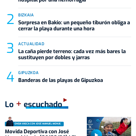
BIZKAIA
Sorpresa en Bakio: un pequeño tiburón obliga a
cerrar la playa durante una hora
ACTUALIDAD
La caña pierde terreno: cada vez más bares la
sustituyen por dobles y jarras
GIPUZKOA
Banderas de las playas de Gipuzkoa
+
Lo
escuchado
ONDA VASCA CON JOSÉ MANUEL MONJE
Movida Deportiva con José
51:59