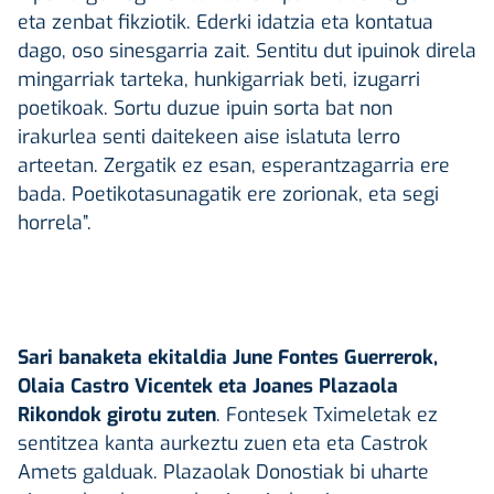
eta zenbat fikziotik. Ederki idatzia eta kontatua
dago, oso sinesgarria zait. Sentitu dut ipuinok direla
mingarriak tarteka, hunkigarriak beti, izugarri
poetikoak. Sortu duzue ipuin sorta bat non
irakurlea senti daitekeen aise islatuta lerro
arteetan. Zergatik ez esan, esperantzagarria ere
bada. Poetikotasunagatik ere zorionak, eta segi
horrela”.
Sari banaketa ekitaldia June Fontes Guerrerok,
Olaia Castro Vicentek eta Joanes Plazaola
Rikondok girotu zuten
. Fontesek Tximeletak ez
sentitzea kanta aurkeztu zuen eta eta Castrok
Amets galduak. Plazaolak Donostiak bi uharte