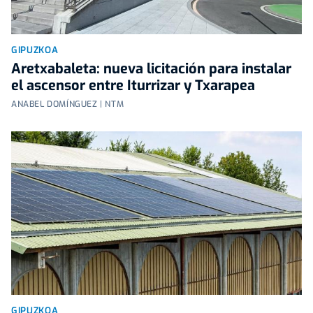
GIPUZKOA
Aretxabaleta: nueva licitación para instalar
el ascensor entre Iturrizar y Txarapea
ANABEL DOMÍNGUEZ | NTM
GIPUZKOA