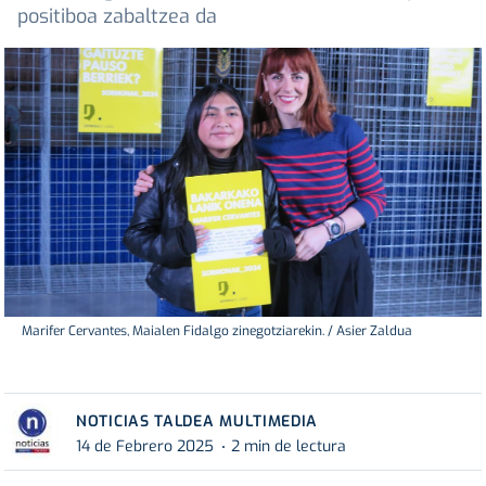
positiboa zabaltzea da
Marifer Cervantes, Maialen Fidalgo zinegotziarekin. / Asier Zaldua
NOTICIAS TALDEA MULTIMEDIA
14 de Febrero 2025
2 min de lectura