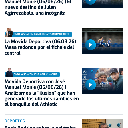
Manuel Monje (06/08/26) | El
nuevo destino de Julen
Agirrezabala, una incógnita
ONDA VASCA CON JUANJO LUSA Y SAMU VALCÁRCEL
La Movida Deportiva (06.08.26):
54:50
Mesa redonda por el fichaje del
central
ONDA VASCA CON JOSÉ MANUEL MONJE
Movida Deportiva con José
52:42
Manuel Monje (05/08/26) |
Analizamos la "ilusión" que han
generado los últimos cambios en
el banquillo del Athletic
DEPORTES