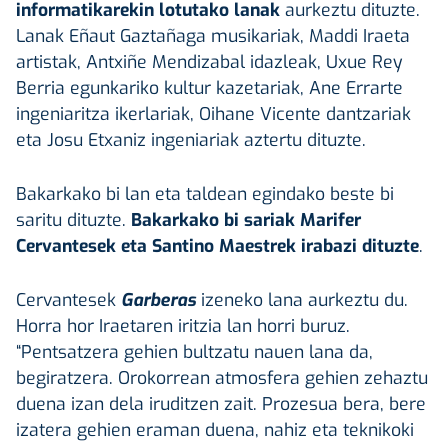
informatikarekin lotutako lanak
aurkeztu dituzte.
Lanak Eñaut Gaztañaga musikariak, Maddi Iraeta
artistak, Antxiñe Mendizabal idazleak, Uxue Rey
Berria egunkariko kultur kazetariak, Ane Errarte
ingeniaritza ikerlariak, Oihane Vicente dantzariak
eta Josu Etxaniz ingeniariak aztertu dituzte.
Bakarkako bi lan eta taldean egindako beste bi
saritu dituzte.
Bakarkako bi sariak Marifer
Cervantesek eta Santino Maestrek irabazi dituzte
.
Cervantesek
Garberas
izeneko lana aurkeztu du.
Horra hor Iraetaren iritzia lan horri buruz.
“Pentsatzera gehien bultzatu nauen lana da,
begiratzera. Orokorrean atmosfera gehien zehaztu
duena izan dela iruditzen zait. Prozesua bera, bere
izatera gehien eraman duena, nahiz eta teknikoki