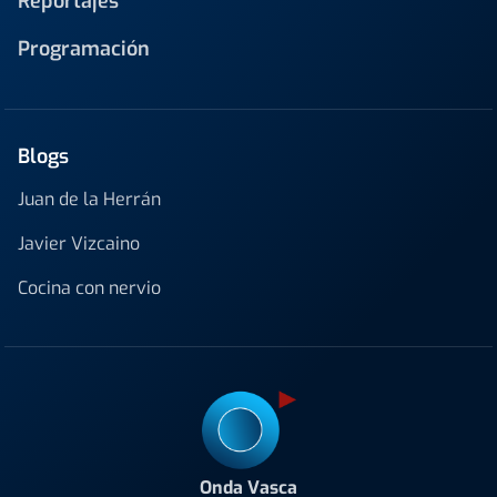
Reportajes
Programación
Blogs
Juan de la Herrán
Javier Vizcaino
Cocina con nervio
Onda Vasca