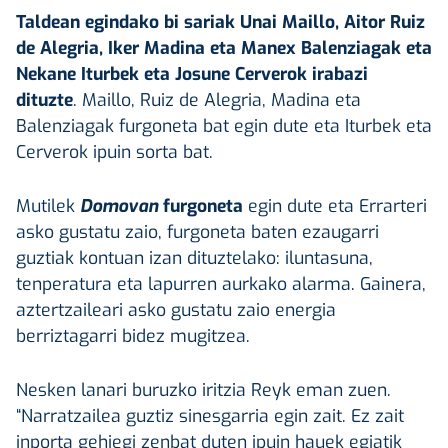
Taldean egindako bi sariak Unai Maillo, Aitor Ruiz
de Alegria, Iker Madina eta Manex Balenziagak eta
Nekane Iturbek eta Josune Cerverok irabazi
dituzte
. Maillo, Ruiz de Alegria, Madina eta
Balenziagak furgoneta bat egin dute eta Iturbek eta
Cerverok ipuin sorta bat.
Mutilek
Domovan
furgoneta
egin dute eta Errarteri
asko gustatu zaio, furgoneta baten ezaugarri
guztiak kontuan izan dituztelako: iluntasuna,
tenperatura eta lapurren aurkako alarma. Gainera,
aztertzaileari asko gustatu zaio energia
berriztagarri bidez mugitzea.
Nesken lanari buruzko iritzia Reyk eman zuen.
“Narratzailea guztiz sinesgarria egin zait. Ez zait
inporta gehiegi zenbat duten ipuin hauek egiatik