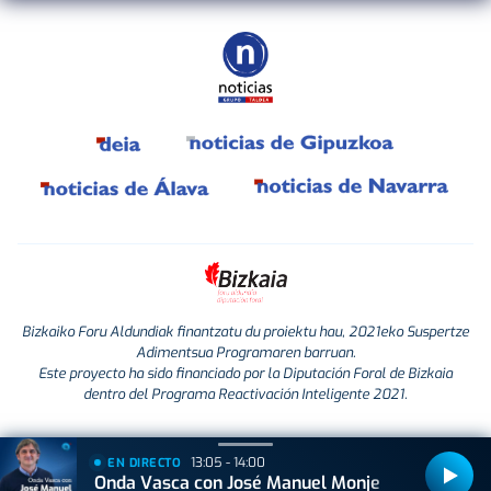
Bizkaiko Foru Aldundiak finantzatu du proiektu hau, 2021eko Suspertze
Adimentsua Programaren barruan.
Este proyecto ha sido financiado por la Diputación Foral de Bizkaia
dentro del Programa Reactivación Inteligente 2021.
13:05 - 14:00
EN DIRECTO
Onda Vasca con José Manuel Monje