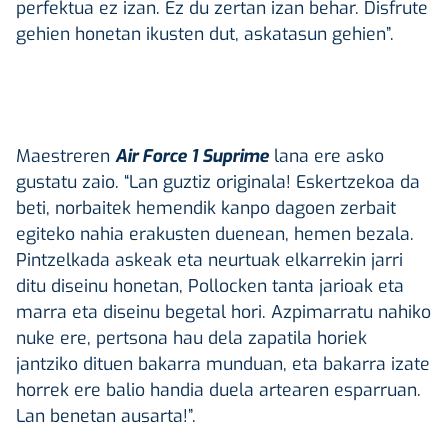
perfektua ez izan. Ez du zertan izan behar. Disfrute
gehien honetan ikusten dut, askatasun gehien”.
Maestreren
Air Force 1 Suprime
lana ere asko
gustatu zaio. “Lan guztiz originala! Eskertzekoa da
beti, norbaitek hemendik kanpo dagoen zerbait
egiteko nahia erakusten duenean, hemen bezala.
Pintzelkada askeak eta neurtuak elkarrekin jarri
ditu diseinu honetan, Pollocken tanta jarioak eta
marra eta diseinu begetal hori. Azpimarratu nahiko
nuke ere, pertsona hau dela zapatila horiek
jantziko dituen bakarra munduan, eta bakarra izate
horrek ere balio handia duela artearen esparruan.
Lan benetan ausarta!”.