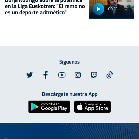
Borja Rodrigo sobre la polémica
en la Liga Euskotren: "El remo no
09:23
es un deporte aritmético"
Síguenos
Descárgate nuestra App