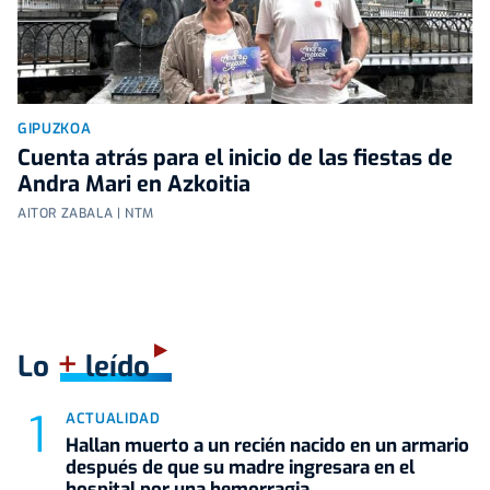
GIPUZKOA
Cuenta atrás para el inicio de las fiestas de
Andra Mari en Azkoitia
AITOR ZABALA | NTM
+
Lo
leído
ACTUALIDAD
Hallan muerto a un recién nacido en un armario
después de que su madre ingresara en el
hospital por una hemorragia