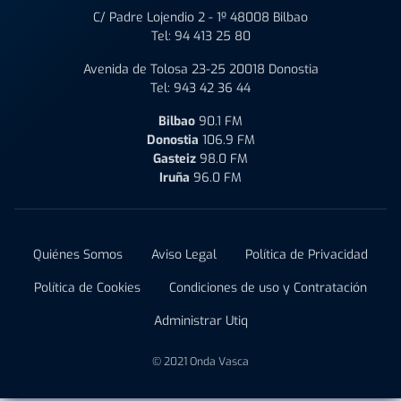
C/ Padre Lojendio 2 - 1º 48008 Bilbao
Tel:
94 413 25 80
Avenida de Tolosa 23-25 20018 Donostia
Tel:
943 42 36 44
Bilbao
90.1 FM
Donostia
106.9 FM
Gasteiz
98.0 FM
Iruña
96.0 FM
Quiénes Somos
Aviso Legal
Política de Privacidad
Política de Cookies
Condiciones de uso y Contratación
Administrar Utiq
© 2021 Onda Vasca