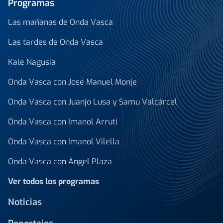
Programas
Las mañanas de Onda Vasca
Las tardes de Onda Vasca
Kale Nagusia
Onda Vasca con José Manuel Monje
Onda Vasca con Juanjo Lusa y Samu Valcárcel
Onda Vasca con Imanol Arruti
Onda Vasca con Imanol Vilella
Onda Vasca con Ángel Plaza
Ver todos los programas
Noticias