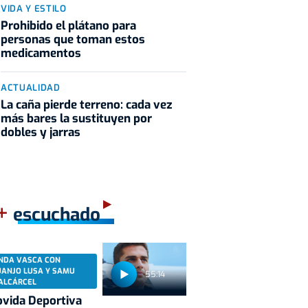
VIDA Y ESTILO
Prohibido el plátano para
personas que toman estos
medicamentos
ACTUALIDAD
La caña pierde terreno: cada vez
más bares la sustituyen por
dobles y jarras
+
escuchado
NDA VASCA CON
UANJO LUSA Y SAMU
55:14
ALCÁRCEL
vida Deportiva