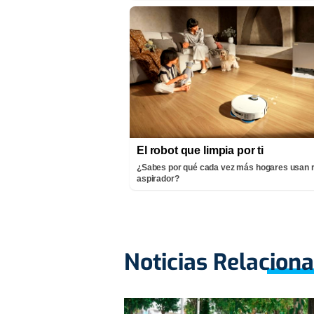
El robot que limpia por ti
¿Sabes por qué cada vez más hogares usan 
aspirador?
Noticias Relacion