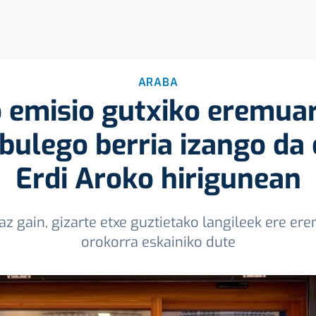
ARABA
 emisio gutxiko eremua
bulego berria izango da
Erdi Aroko hirigunean
az gain, gizarte etxe guztietako langileek ere e
orokorra eskainiko dute