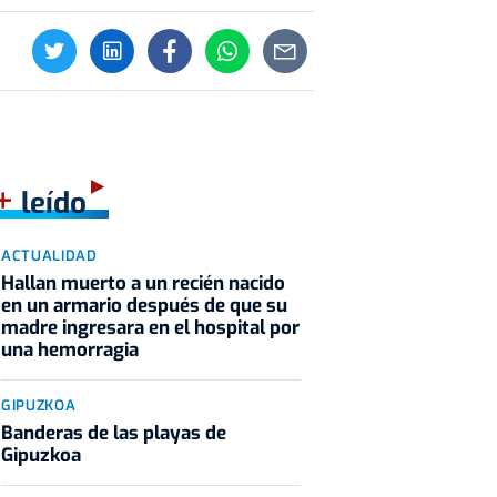
+
leído
ACTUALIDAD
Hallan muerto a un recién nacido
en un armario después de que su
madre ingresara en el hospital por
una hemorragia
GIPUZKOA
Banderas de las playas de
Gipuzkoa