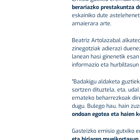
berariazko prestakuntza d
eskainiko dute asteleheneti
amaierara arte.
Beatriz Artolazabal alkate
zinegotziak adierazi duen
lanean hasi ginenetik esa
informazio eta hurbiltasun
"Badakigu aldaketa guztiek
sortzen dituztela, eta, uda
emateko beharrezkoak dir
dugu. Bulego hau, hain zu
ondoan egotea eta haien ke
Gasteizko emisio gutxiko 
eta hiriaren mugikortasun 