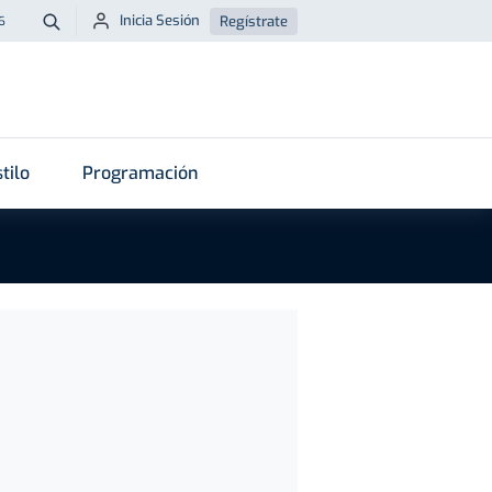
Inicia Sesión
Regístrate
6
Buscar
tilo
Programación