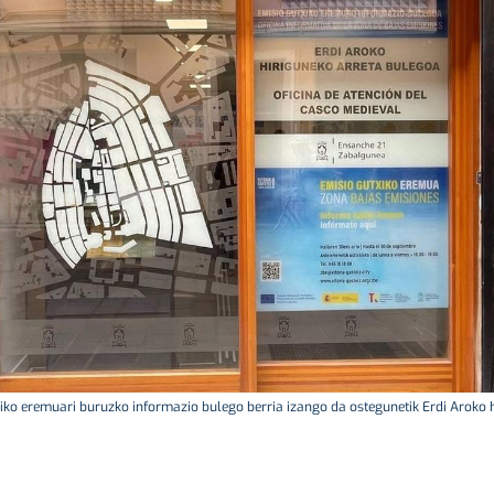
iko eremuari buruzko informazio bulego berria izango da ostegunetik Erdi Aroko h