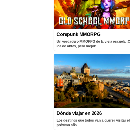
Corepunk MMORPG
Un verdadero MMORPG de la vieja escuela 
los de antes, pero mejor!
Dónde viajar en 2026
Los destinos que todos van a querer visitar el
próximo año