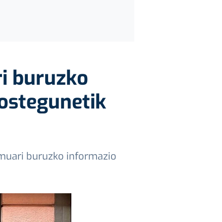
ri buruzko
 ostegunetik
remuari buruzko informazio