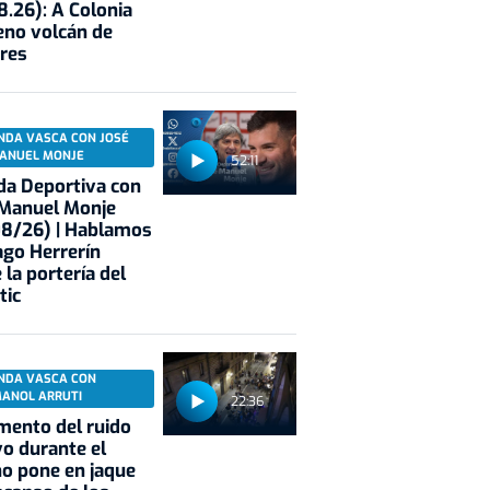
8.26): A Colonia
eno volcán de
res
NDA VASCA CON JOSÉ
ANUEL MONJE
52:11
a Deportiva con
 Manuel Monje
08/26) | Hablamos
ago Herrerín
 la portería del
tic
NDA VASCA CON
MANOL ARRUTI
22:36
mento del ruido
vo durante el
o pone en jaque