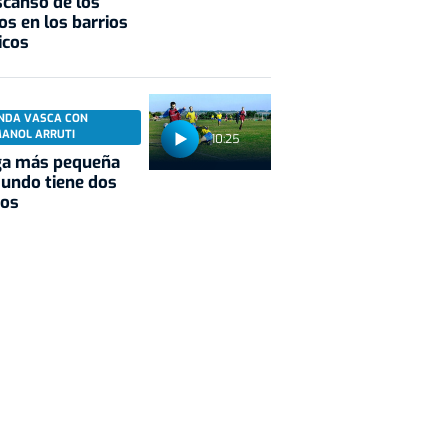
scanso de los
os en los barrios
icos
NDA VASCA CON
MANOL ARRUTI
10:25
ga más pequeña
undo tiene dos
pos