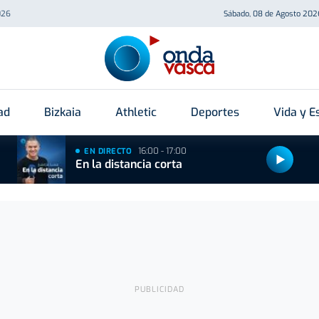
026
Sábado, 08 de Agosto 202
ad
Bizkaia
Athletic
Deportes
Vida y Es
16:00 - 17:00
EN DIRECTO
En la distancia corta