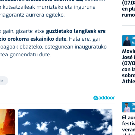
(07.0
o kutsatzaileak murrizteko eta ingurune
en pl
riagorantz aurrera egiteko.
rumo
 gain, gizarte etxe
guztietako langileek ere
io orokorra eskainiko dute.
Hala ere, gai
O
M
koagoak ebazteko, ostegunean inauguratuko
Movid
atea gomendatu dute.
José
(07/
con I
sobre
Athle
az
O
I
El au
festi
veran