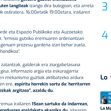
uten langileak
izango dira bulegoan, eta arreta
k ostiralera, 16:00etatik 19:00etara, irailaren
orde eta Espazio Publikoko eta Auzoetako
ez, "emisio gutxiko eremuaren ordenantzan
n genuen prozesu gardena izan behar zuela,
 handikoa".
 zalantzak, galderak era ziurgabetasuna
l gisa, informazio argia eta eskuragarria
Lo
en mekanismo guztiak aktibatzeko ardura
zen ere,
espiritu horrekin sortu da: herritarren
zkak argitzea", azaldu du.
O
J
V
eremua irailaren
15ean sartuko da indarrean,
La Mo
ereduaren eraldaketa ekarriko du,
airearen