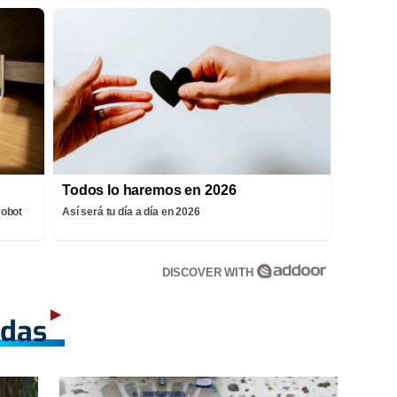
Todos lo haremos en 2026
robot
Así será tu día a día en 2026
DISCOVER WITH
adas