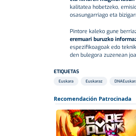
kalitatea hobetzeko, emisi
osasungarriago eta bizigar
Pintore kaleko gune berriaz
eremuari buruzko informaz
espezifikoagoak edo tekni
den bulegora zuzenean jo
ETIQUETAS
Euskara
Euskaraz
DNAEuskar