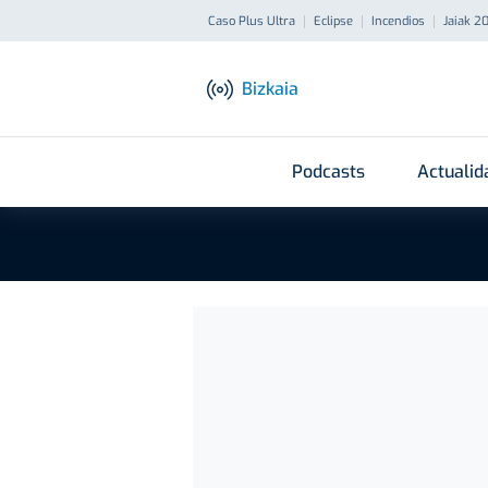
Caso Plus Ultra
Eclipse
Incendios
Jaiak 2
Bizkaia
Podcasts
Actualid