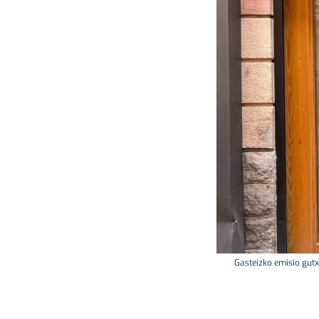
Gasteizko emisio gutx