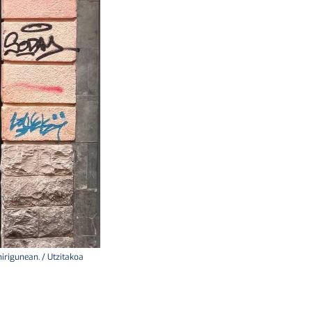
irigunean. / Utzitakoa