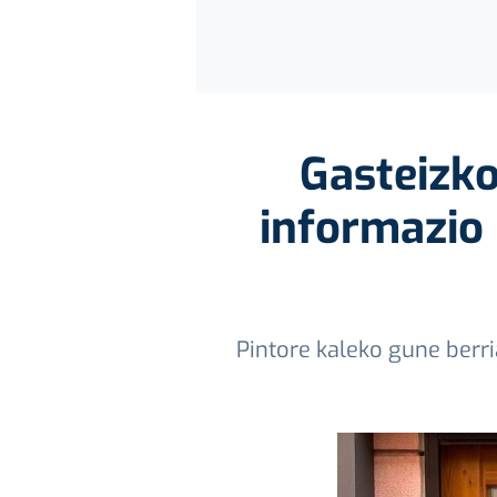
Gasteizko
informazio 
Pintore kaleko gune berri