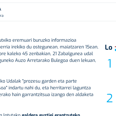
A
ura
utxiko eremuari buruzko informazioa
Lo
erria irekiko du ostegunean, maiatzaren 15ean,
tore kaleko 45 zenbakian, 21 Zabalgunea udal
riguneko Auzo Arretarako Bulegoa duen lekuan,
zko Udalak "prozesu garden eta parte
a" indartu nahi du, eta herritarrei laguntza
nerako hain garrantzitsua izango den aldaketa
n lotutako
galdera guztiei erantzuteko