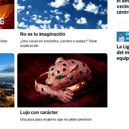
el de
vecin
céntr
No es tu imaginación
O
I
¡Cómo
¿Ves caras en enchufes, coches o nubes? Tiene
La Li
explicación
del m
equi
Lujo con carácter
Una joya para mujeres que no piden permiso