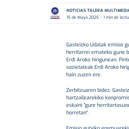
NOTICIAS TALDEA MULTIMEDI
15 de Mayo 2025
1 min de lect
Gasteizko Udalak emisio g
herritarrei emateko gune b
Erdi Aroko hirigunean, Pin
sozietateak Erdi Aroko hi
hain zuzen ere.
Zerbitzuaren bidez, Gastei
hartzailearekiko konpromiso
eskaini "gure herritartasu
horretan".
Emisio gutxiko eremuareki