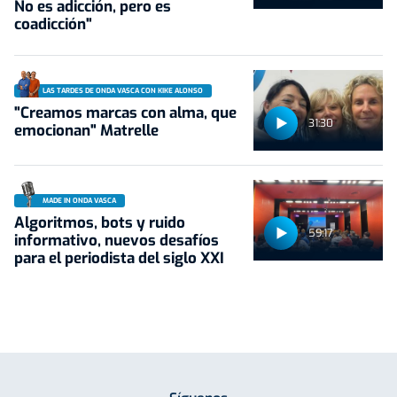
No es adicción, pero es
coadicción"
LAS TARDES DE ONDA VASCA CON KIKE ALONSO
"Creamos marcas con alma, que
31:30
emocionan" Matrelle
MADE IN ONDA VASCA
Algoritmos, bots y ruido
59:17
informativo, nuevos desafíos
para el periodista del siglo XXI