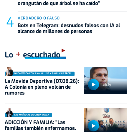
orangután de que árbol se ha caído"
VERDADERO O FALSO
Bots en Telegram: desnudos falsos con IA al
alcance de millones de personas
+
Lo
escuchado
ONDA VASCA CON JUANJO LUSA Y SAMU VALCÁRCEL
La Movida Deportiva (07.08.26):
55:14
A Colonia en pleno volcán de
rumores
LAS MAÑANAS DE ONDA VASCA
ADICCIÓN Y FAMILIA: "Las
23:43
familias también enfermamos.