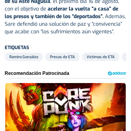
de su Aste Nagusia
, el próximo día 16 de agosto,
con el objetivo de
acelerar la vuelta “a casa” de
los presos y también de los “deportados”.
Además,
Sare defendió una solución de paz y “convivencia”
que acabe con “los sufrimientos aún vigentes”.
ETIQUETAS
Ramiro González
Presos de ETA
Víctimas de ETA
Et