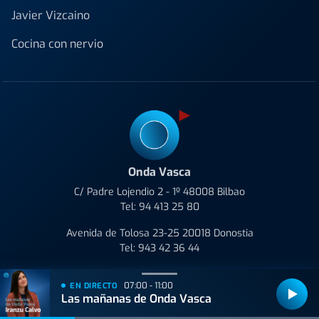
Javier Vizcaino
Cocina con nervio
Onda Vasca
C/ Padre Lojendio 2 - 1º 48008 Bilbao
Tel:
94 413 25 80
Avenida de Tolosa 23-25 20018 Donostia
Tel:
943 42 36 44
Bilbao
90.1 FM
07:00 - 11:00
EN DIRECTO
Donostia
106.9 FM
Las mañanas de Onda Vasca
Gasteiz
98.0 FM