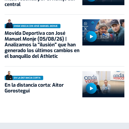
central
ONDA VASCA CON JOSÉ MANUEL MONJE
Movida Deportiva con José
52:42
Manuel Monje (05/08/26) |
Analizamos la "ilusión" que han
generado los últimos cambios en
el banquillo del Athletic
EN LA DISTANCIA CORTA
En la distancia corta: Aitor
59:54
Gorostegui