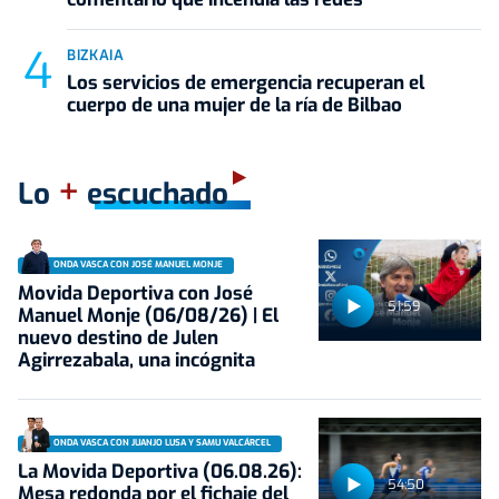
BIZKAIA
Los servicios de emergencia recuperan el
cuerpo de una mujer de la ría de Bilbao
+
Lo
escuchado
ONDA VASCA CON JOSÉ MANUEL MONJE
Movida Deportiva con José
51:59
Manuel Monje (06/08/26) | El
nuevo destino de Julen
Agirrezabala, una incógnita
ONDA VASCA CON JUANJO LUSA Y SAMU VALCÁRCEL
La Movida Deportiva (06.08.26):
54:50
Mesa redonda por el fichaje del