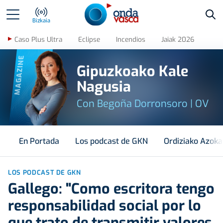
Bus
Bizkaia
Caso Plus Ultra
Eclipse
Incendios
Jaiak 2026
MAGAZINE
Gipuzkoako Kale
Nagusia
Con Begoña Dorronsoro | OV
En Portada
Los podcast de GKN
Ordiziako Azoka
LOS PODCAST DE GKN
Gallego: "Como escritora tengo
responsabilidad social por lo
que trato de transmitir valores