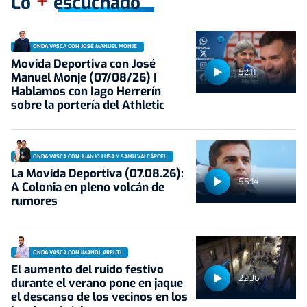
+
Lo
escuchado
ONDA VASCA CON JOSÉ MANUEL MONJE
Movida Deportiva con José
52:11
Manuel Monje (07/08/26) |
Hablamos con Iago Herrerín
sobre la portería del Athletic
ONDA VASCA CON JUANJO LUSA Y SAMU VALCÁRCEL
La Movida Deportiva (07.08.26):
55:14
A Colonia en pleno volcán de
rumores
ONDA VASCA CON IMANOL ARRUTI
El aumento del ruido festivo
22:36
durante el verano pone en jaque
el descanso de los vecinos en los