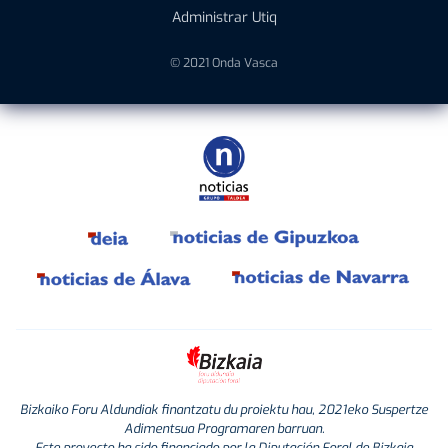
Administrar Utiq
© 2021 Onda Vasca
Bizkaiko Foru Aldundiak finantzatu du proiektu hau, 2021eko Suspertze
Adimentsua Programaren barruan.
Este proyecto ha sido financiado por la Diputación Foral de Bizkaia