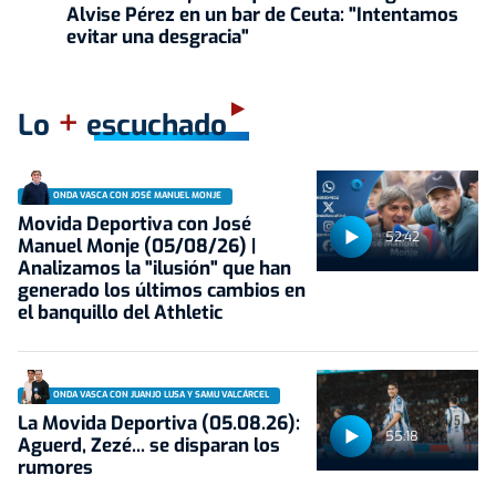
Alvise Pérez en un bar de Ceuta: "Intentamos
evitar una desgracia"
+
Lo
escuchado
ONDA VASCA CON JOSÉ MANUEL MONJE
Movida Deportiva con José
52:42
Manuel Monje (05/08/26) |
Analizamos la "ilusión" que han
generado los últimos cambios en
el banquillo del Athletic
ONDA VASCA CON JUANJO LUSA Y SAMU VALCÁRCEL
La Movida Deportiva (05.08.26):
55:18
Aguerd, Zezé... se disparan los
rumores