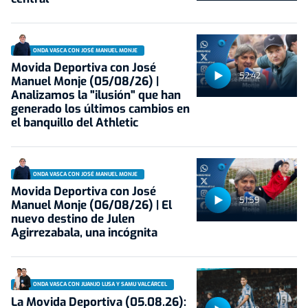
ONDA VASCA CON JOSÉ MANUEL MONJE
Movida Deportiva con José
52:42
Manuel Monje (05/08/26) |
Analizamos la "ilusión" que han
generado los últimos cambios en
el banquillo del Athletic
ONDA VASCA CON JOSÉ MANUEL MONJE
Movida Deportiva con José
51:59
Manuel Monje (06/08/26) | El
nuevo destino de Julen
Agirrezabala, una incógnita
ONDA VASCA CON JUANJO LUSA Y SAMU VALCÁRCEL
La Movida Deportiva (05.08.26):