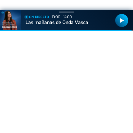
+
Lo
leído
13:00 - 14:00
EN DIRECTO
Las mañanas de Onda Vasca
ACTUALIDAD
Hallan muerto a un recién nacido en un armario
después de que su madre ingresara en el
hospital por una hemorragia
ACTUALIDAD
La caña pierde terreno: cada vez más bares la
sustituyen por dobles y jarras
BIZKAIA
Sorpresa en Bakio: un pequeño tiburón obliga a
cerrar la playa durante una hora
VIDA Y ESTILO
Prohibido el plátano para personas que toman