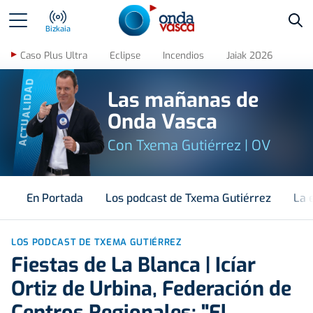
Bus
Bizkaia
Caso Plus Ultra
Eclipse
Incendios
Jaiak 2026
ACTUALIDAD
Las mañanas de
Onda Vasca
Con Txema Gutiérrez | OV
En Portada
Los podcast de Txema Gutiérrez
La 
LOS PODCAST DE TXEMA GUTIÉRREZ
Fiestas de La Blanca | Icíar
Ortiz de Urbina, Federación de
Centros Regionales: "El