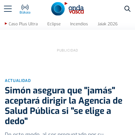
Bus
Bizkaia
Caso Plus Ultra
Eclipse
Incendios
Jaiak 2026
ACTUALIDAD
Simón asegura que "jamás"
aceptará dirigir la Agencia de
Salud Pública si "se elige a
dedo"
De este modo, al ser preguntado por su