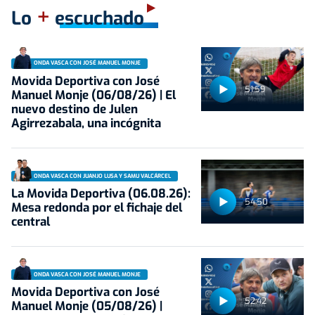
+
Lo
escuchado
ONDA VASCA CON JOSÉ MANUEL MONJE
Movida Deportiva con José
51:59
Manuel Monje (06/08/26) | El
nuevo destino de Julen
Agirrezabala, una incógnita
ONDA VASCA CON JUANJO LUSA Y SAMU VALCÁRCEL
La Movida Deportiva (06.08.26):
54:50
Mesa redonda por el fichaje del
central
ONDA VASCA CON JOSÉ MANUEL MONJE
Movida Deportiva con José
52:42
Manuel Monje (05/08/26) |