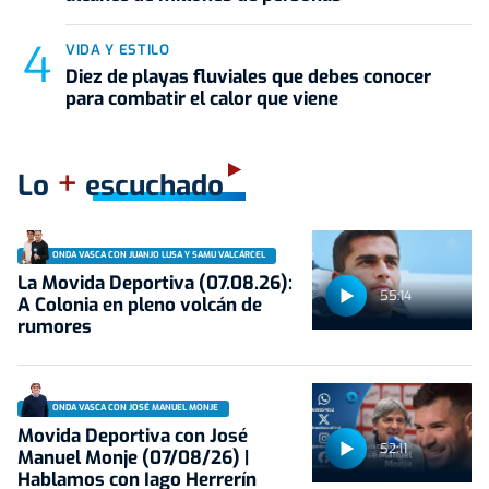
VIDA Y ESTILO
Diez de playas fluviales que debes conocer
para combatir el calor que viene
+
Lo
escuchado
ONDA VASCA CON JUANJO LUSA Y SAMU VALCÁRCEL
La Movida Deportiva (07.08.26):
55:14
A Colonia en pleno volcán de
rumores
ONDA VASCA CON JOSÉ MANUEL MONJE
Movida Deportiva con José
52:11
Manuel Monje (07/08/26) |
Hablamos con Iago Herrerín