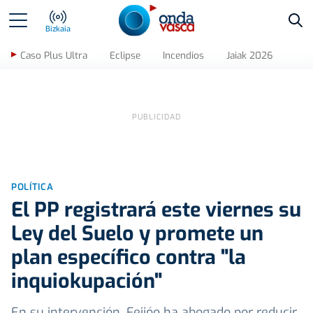
Bus
Bizkaia
Caso Plus Ultra
Eclipse
Incendios
Jaiak 2026
POLÍTICA
El PP registrará este viernes su
Ley del Suelo y promete un
plan específico contra "la
inquiokupación"
En su intervención, Feijóo ha abogado por reducir