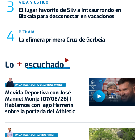
VIDA Y ESTILO
El lugar favorito de Silvia Intxaurrondo en
Bizkaia para desconectar en vacaciones
BIZKAIA
La efímera primera Cruz de Gorbeia
+
Lo
escuchado
ONDA VASCA CON JOSÉ MANUEL MONJE
Movida Deportiva con José
52:11
Manuel Monje (07/08/26) |
Hablamos con Iago Herrerín
sobre la portería del Athletic
ONDA VASCA CON IMANOL ARRUTI