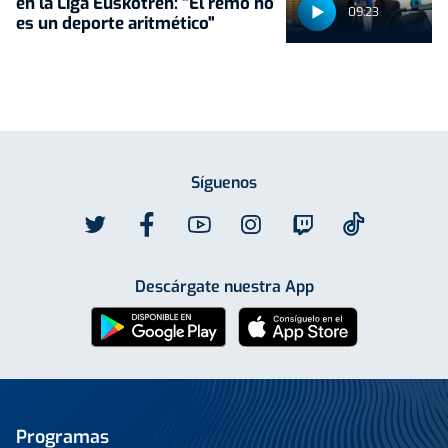
en la Liga Euskotren: "El remo no
09:23
es un deporte aritmético"
Síguenos
Descárgate nuestra App
Programas