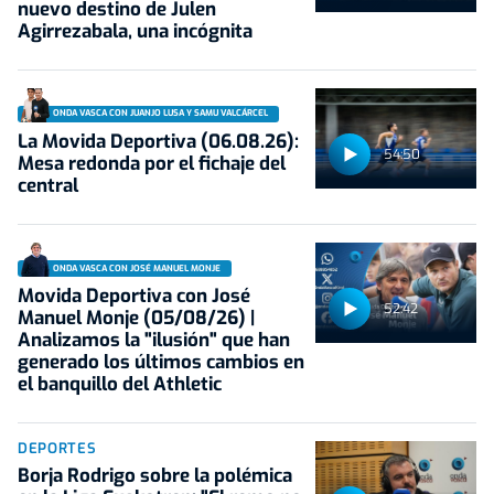
nuevo destino de Julen
Agirrezabala, una incógnita
ONDA VASCA CON JUANJO LUSA Y SAMU VALCÁRCEL
La Movida Deportiva (06.08.26):
54:50
Mesa redonda por el fichaje del
central
ONDA VASCA CON JOSÉ MANUEL MONJE
Movida Deportiva con José
52:42
Manuel Monje (05/08/26) |
Analizamos la "ilusión" que han
generado los últimos cambios en
el banquillo del Athletic
DEPORTES
Borja Rodrigo sobre la polémica