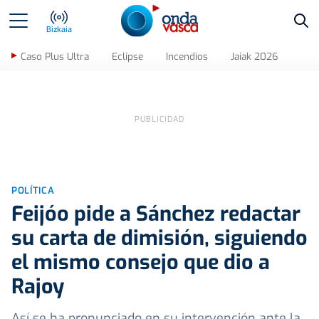
Bus
Bizkaia
Caso Plus Ultra
Eclipse
Incendios
Jaiak 2026
POLÍTICA
Feijóo pide a Sánchez redactar
su carta de dimisión, siguiendo
el mismo consejo que dio a
Rajoy
Así se ha pronunciado en su intervención ante la