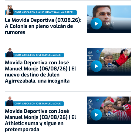
ONDA VASCA CON JUANJO LUSA Y SAMU VALCÁRCEL
La Movida Deportiva (07.08.26):
55:14
A Colonia en pleno volcán de
rumores
ONDA VASCA CON JOSÉ MANUEL MONJE
Movida Deportiva con José
51:59
Manuel Monje (06/08/26) | El
nuevo destino de Julen
Agirrezabala, una incógnita
ONDA VASCA CON JOSÉ MANUEL MONJE
Movida Deportiva con José
53:04
Manuel Monje (03/08/26) | El
Athletic suma y sigue en
pretemporada