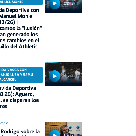
ANUEL MONJE
52:42
a Deportiva con
 Manuel Monje
8/26) |
zamos la "ilusión"
an generado los
os cambios en el
illo del Athletic
NDA VASCA CON
UANJO LUSA Y SAMU
55:18
ALCÁRCEL
vida Deportiva
8.26): Aguerd,
.. se disparan los
res
RTES
 Rodrigo sobre la
09:23