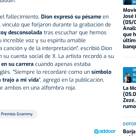
addin'.
M
Movid
José
el fallecimiento,
Dion expresó su pésame
en
(05/0
l vínculo que forjaron durante la grabación de
Anali
toy desconsolada
tras escuchar que hemos
que h
 increíble voz y su espíritu amable
últim
banqu
 canción y de la interpretación", escribió Dion
 su cuenta social de X. La artista recordó a su
 en su carrera
cuando apenas estaba
O
nglés. "Siempre lo recordaré como un
símbolo
J
 trajo a mi vida
", agregó en la publicación,
V
e ambos en una alfombra roja.
La Mo
(05.0
Zezé.
rumo
Premios Grammy
DEPO
Borja