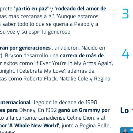
prete "
partió en paz
" y "
rodeado del amor de
nas más cercanas a él". "Aunque estamos
 saber todo lo que se quería a Peabo y a
su voz y su espíritu generoso.
irán por generaciones
", añadieron. Nacido en
r), Bryson desarrolló una
carrera de más de
éxitos como 'If Ever You're in My Arms Again',
Tonight, I Celebrate My Love', además de
tas como Roberta Flack, Natalie Cole y Regina
nternacional
llegó en la década de 1990
Lo
nes para
Disney. En 1992
ganó un Grammy por
nto a la cantante canadiense Céline Dion, y al
por 'A Whole New World'
, junto a Regina Belle,
O