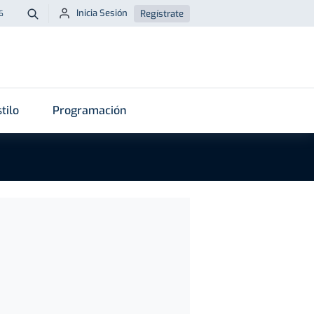
Inicia Sesión
Regístrate
6
Buscar
tilo
Programación