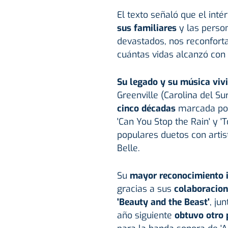
El texto señaló que el intér
sus familiares
y las perso
devastados, nos reconforta
cuántas vidas alcanzó con 
Su legado y su música viv
Greenville (Carolina del Su
cinco décadas
marcada por 
'Can You Stop the Rain' y '
populares duetos con artis
Belle.
Su
mayor reconocimiento i
gracias a sus
colaboracio
'Beauty and the Beast'
, ju
año siguiente
obtuvo otro 