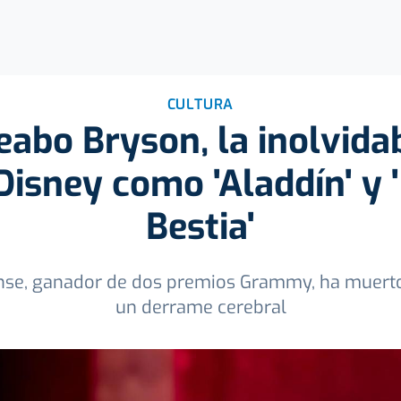
CULTURA
eabo Bryson, la inolvida
Disney como 'Aladdín' y '
Bestia'
nse, ganador de dos premios Grammy, ha muerto a
un derrame cerebral