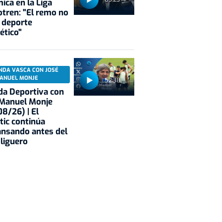
ica en la Liga
tren: "El remo no
 deporte
ético"
NDA VASCA CON JOSÉ
ANUEL MONJE
52:38
a Deportiva con
 Manuel Monje
8/26) | El
tic continúa
nsando antes del
 liguero