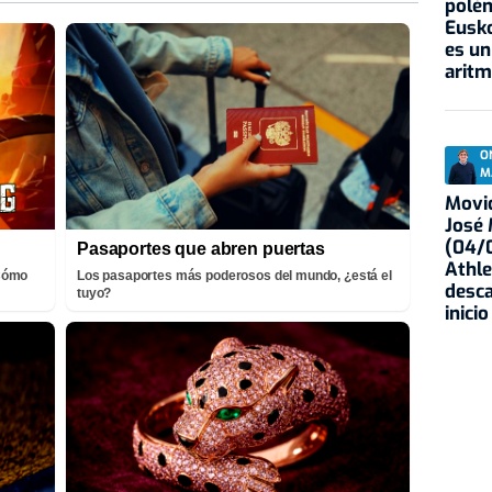
polém
Eusko
es un
aritm
O
M
Movid
José
(04/0
Pasaportes que abren puertas
Athle
¡Cómo
Los pasaportes más poderosos del mundo, ¿está el
desca
tuyo?
inicio