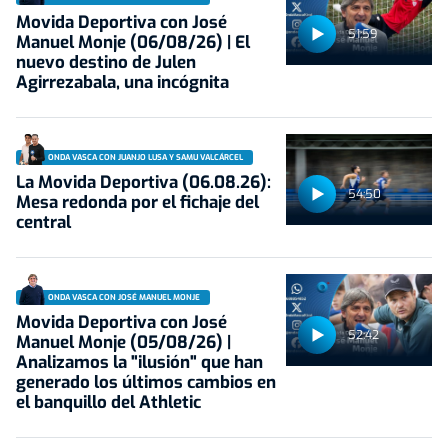
Movida Deportiva con José
51:59
Manuel Monje (06/08/26) | El
nuevo destino de Julen
Agirrezabala, una incógnita
ONDA VASCA CON JUANJO LUSA Y SAMU VALCÁRCEL
La Movida Deportiva (06.08.26):
54:50
Mesa redonda por el fichaje del
central
ONDA VASCA CON JOSÉ MANUEL MONJE
Movida Deportiva con José
52:42
Manuel Monje (05/08/26) |
Analizamos la "ilusión" que han
generado los últimos cambios en
el banquillo del Athletic