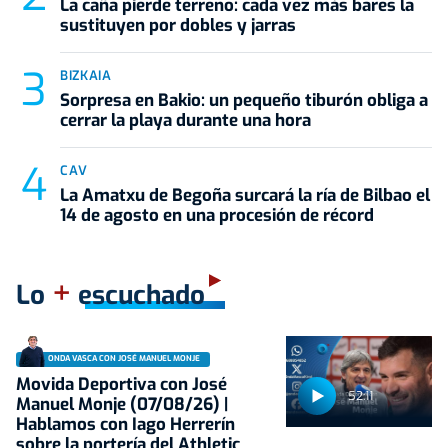
La caña pierde terreno: cada vez más bares la
sustituyen por dobles y jarras
BIZKAIA
Sorpresa en Bakio: un pequeño tiburón obliga a
cerrar la playa durante una hora
CAV
La Amatxu de Begoña surcará la ría de Bilbao el
14 de agosto en una procesión de récord
+
Lo
escuchado
ONDA VASCA CON JOSÉ MANUEL MONJE
Movida Deportiva con José
52:11
Manuel Monje (07/08/26) |
Hablamos con Iago Herrerín
sobre la portería del Athletic