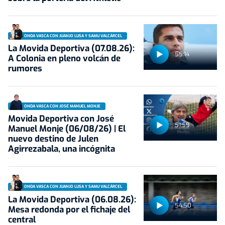
ONDA VASCA CON JUANJO LUSA Y SAMU VALCÁRCEL
La Movida Deportiva (07.08.26):
55:14
A Colonia en pleno volcán de
rumores
ONDA VASCA CON JOSÉ MANUEL MONJE
Movida Deportiva con José
51:59
Manuel Monje (06/08/26) | El
nuevo destino de Julen
Agirrezabala, una incógnita
ONDA VASCA CON JUANJO LUSA Y SAMU VALCÁRCEL
La Movida Deportiva (06.08.26):
54:50
Mesa redonda por el fichaje del
central