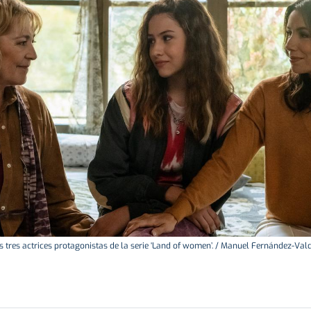
s tres actrices protagonistas de la serie ‘Land of women’. / Manuel Fernández-Val