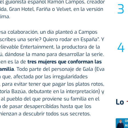
n el guionista español Ramón Campos, creador
a, Gran Hotel, Fariña o Velvet, en la versión
tima.
esa colaboración, un día planteó a Campos
cribes una serie? Quiero rodar en España”. Y
ievable Entertainment, la productora de la
ú, dándose la mano para desarrollar la serie.
en es la de
tres mujeres que conforman las
amilia
. Todo parte del personaje de Gala (Eva
 que, afectada por las irregularidades
 para evitar tener que pagar los platos rotos,
ctoria Bazúa, debutante en la interpretación) y
l pueblo del que proviene su familia en el
Lo
an de pasar desapercibidas hasta que los
mienzan a descubrir todos sus secretos.
O
M