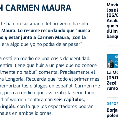
Movid
ON CARMEN MAURA
José
(05/0
Anali
 le ha entusiasmado del proyecto ha sido
que h
n Maura. Lo resume recordando que “nunca
últim
banqu
o y estar junto a Carmen Maura, ¡con la
, era algo que yo no podía dejar pasar”.
O
la está en medio de una crisis de identidad,
J
entira, tiene que huir a un país que no conoce
V
almente no habla”, comenta. Precisamente el
La Mo
(05.0
ara Longoria. Recuerda que “todo el primer mes
Zezé.
memorizar los diálogos en español. Carmen me
rumo
r, pero a medida que avanzaba la serie todo
and of women contará con
seis capítulos,
DEPO
 inglés
, con lo que los espectadores podrán
Borja
ginales en ambos idiomas.
polém