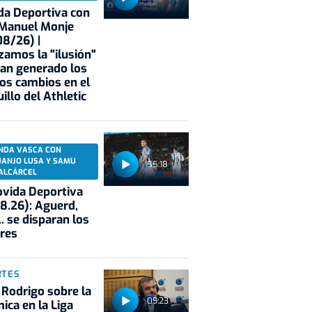
a Deportiva con
 Manuel Monje
8/26) |
zamos la "ilusión"
an generado los
os cambios en el
illo del Athletic
NDA VASCA CON
UANJO LUSA Y SAMU
55:18
ALCÁRCEL
vida Deportiva
8.26): Aguerd,
.. se disparan los
res
RTES
 Rodrigo sobre la
09:23
ica en la Liga