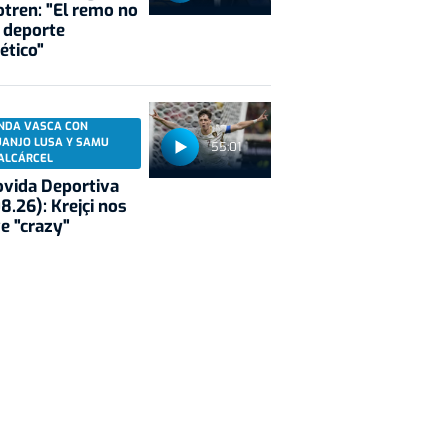
tren: "El remo no
 deporte
ético"
NDA VASCA CON
UANJO LUSA Y SAMU
55:01
ALCÁRCEL
vida Deportiva
8.26): Krejçi nos
e "crazy"