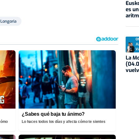
Eusko
es un
aritm
 Longoria
O
J
V
La Mo
(04.0
vuelv
¿Sabes qué baja tu ánimo?
¡Cómo
Lo haces todos los días y afecta cómo te sientes