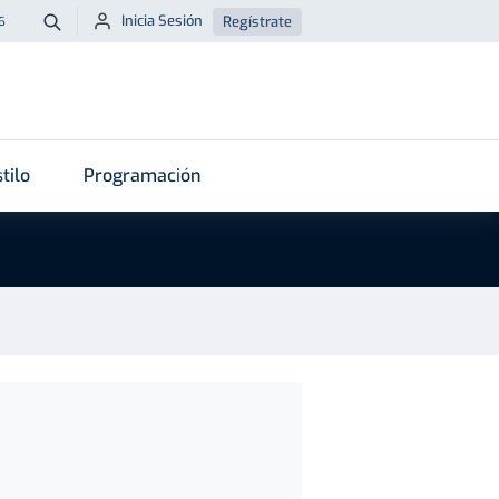
Inicia Sesión
Regístrate
6
Buscar
tilo
Programación