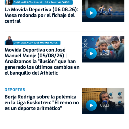
ONDA VASCA CON JUANJO LUSA Y SAMU VALCÁRCEL
La Movida Deportiva (06.08.26):
54:50
Mesa redonda por el fichaje del
central
ONDA VASCA CON JOSÉ MANUEL MONJE
Movida Deportiva con José
52:42
Manuel Monje (05/08/26) |
Analizamos la "ilusión" que han
generado los últimos cambios en
el banquillo del Athletic
DEPORTES
Borja Rodrigo sobre la polémica
en la Liga Euskotren: "El remo no
09:23
es un deporte aritmético"