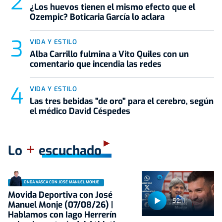
¿Los huevos tienen el mismo efecto que el
Ozempic? Boticaria García lo aclara
VIDA Y ESTILO
Alba Carrillo fulmina a Vito Quiles con un
comentario que incendia las redes
VIDA Y ESTILO
Las tres bebidas "de oro" para el cerebro, según
el médico David Céspedes
+
Lo
escuchado
ONDA VASCA CON JOSÉ MANUEL MONJE
Movida Deportiva con José
52:11
Manuel Monje (07/08/26) |
Hablamos con Iago Herrerín