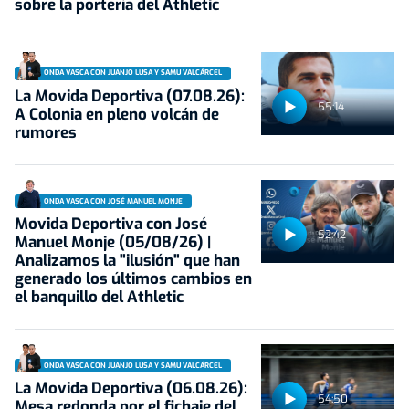
sobre la portería del Athletic
ONDA VASCA CON JUANJO LUSA Y SAMU VALCÁRCEL
La Movida Deportiva (07.08.26):
55:14
A Colonia en pleno volcán de
rumores
ONDA VASCA CON JOSÉ MANUEL MONJE
Movida Deportiva con José
52:42
Manuel Monje (05/08/26) |
Analizamos la "ilusión" que han
generado los últimos cambios en
el banquillo del Athletic
ONDA VASCA CON JUANJO LUSA Y SAMU VALCÁRCEL
La Movida Deportiva (06.08.26):
54:50
Mesa redonda por el fichaje del