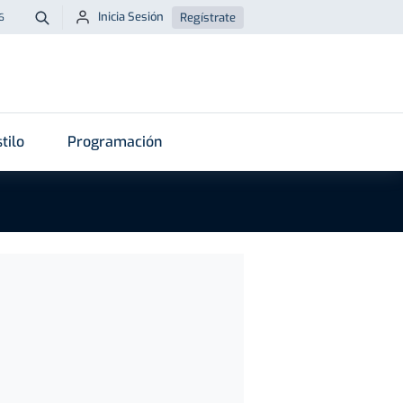
Inicia Sesión
Regístrate
6
Buscar
tilo
Programación