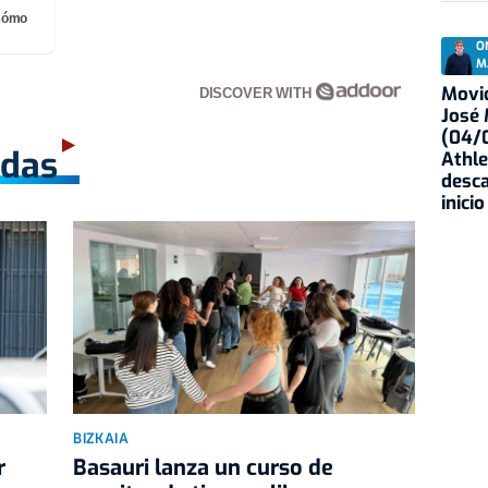
¡Cómo
O
M
Movid
DISCOVER WITH
José
(04/0
adas
Athle
desca
inicio
BIZKAIA
r
Basauri lanza un curso de