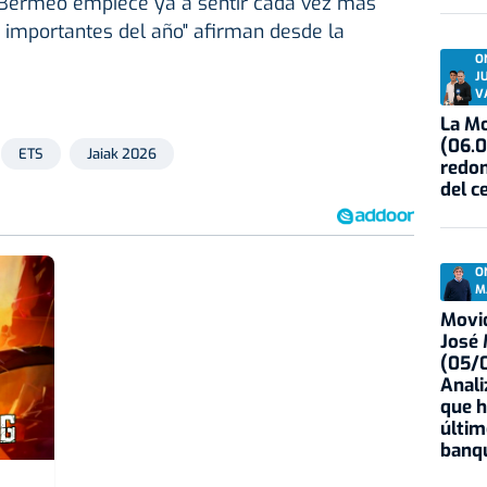
 Bermeo empiece ya a sentir cada vez más
 importantes del año" afirman desde la
O
J
V
La Mo
(06.0
ETS
Jaiak 2026
redon
del c
O
M
Movid
José
(05/0
Anali
que h
últim
banqu