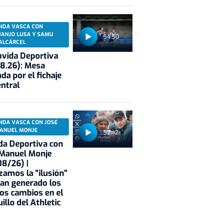
NDA VASCA CON
UANJO LUSA Y SAMU
54:50
ALCÁRCEL
vida Deportiva
8.26): Mesa
da por el fichaje
entral
NDA VASCA CON JOSÉ
ANUEL MONJE
52:42
a Deportiva con
 Manuel Monje
8/26) |
zamos la "ilusión"
an generado los
os cambios en el
illo del Athletic