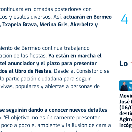
ontinuará en jornadas posteriores con
cos y estilos diversos. Así,
actuarán en Bermeo
, Txapela Brava, Merina Gris, Akerbeltz y
miento de Bermeo continúa trabajando
ción de las fiestas.
Ya están en marcha el
Lo
rtel anunciador y el plazo para presentar
os al libro de fiestas.
Desde el Consistorio se
la participación ciudadana para seguir
O
vivas, populares y abiertas a personas de
M
Movid
José
(06/0
e seguirán dando a conocer nuevos detalles
desti
a
. "El objetivo, no es únicamente presentar
Agirr
 poco a poco el ambiente y la ilusión de cara a
incóg