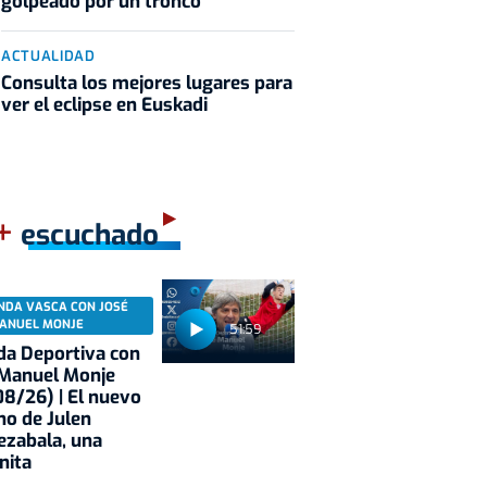
golpeado por un tronco
ACTUALIDAD
Consulta los mejores lugares para
ver el eclipse en Euskadi
+
escuchado
NDA VASCA CON JOSÉ
ANUEL MONJE
51:59
a Deportiva con
 Manuel Monje
8/26) | El nuevo
no de Julen
ezabala, una
nita