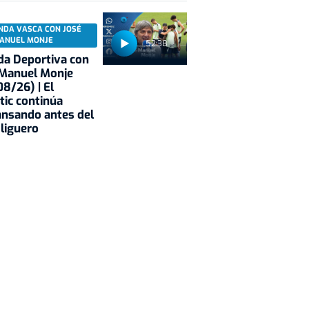
NDA VASCA CON JOSÉ
ANUEL MONJE
52:38
a Deportiva con
 Manuel Monje
8/26) | El
tic continúa
nsando antes del
 liguero