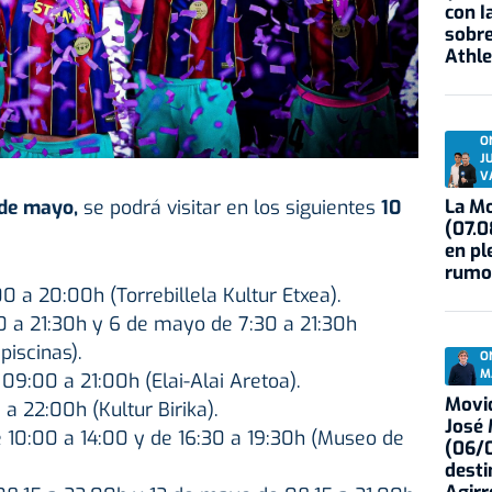
con I
sobre
Athle
O
J
V
4 de mayo,
se podrá visitar en los siguientes
10
La Mo
(07.0
en pl
rumo
0 a 20:00h (Torrebillela Kultur Etxea).
a 21:30h y 6 de mayo de 7:30 a 21:30h
piscinas).
O
M
9:00 a 21:00h (Elai-Alai Aretoa).
Movid
 22:00h (Kultur Birika).
José
10:00 a 14:00 y de 16:30 a 19:30h (Museo de
(06/0
desti