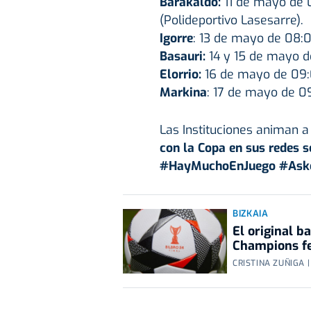
Barakaldo:
11 de mayo de 0
(Polideportivo Lasesarre).
Igorre
: 13 de mayo de 08:0
Basauri:
14 y 15 de mayo d
Elorrio:
16 de mayo de 09:00
Markina
: 17 de mayo de 0
Las Instituciones animan a
con la Copa en sus redes s
#HayMuchoEnJuego #Ask
BIZKAIA
El original b
Champions f
CRISTINA ZUÑIGA |