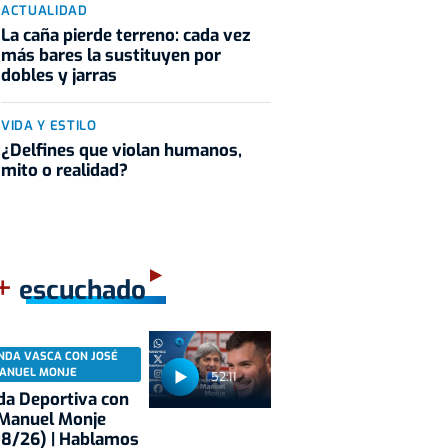
ACTUALIDAD
La caña pierde terreno: cada vez
más bares la sustituyen por
dobles y jarras
VIDA Y ESTILO
¿Delfines que violan humanos,
mito o realidad?
+
escuchado
NDA VASCA CON JOSÉ
ANUEL MONJE
52:11
a Deportiva con
 Manuel Monje
08/26) | Hablamos