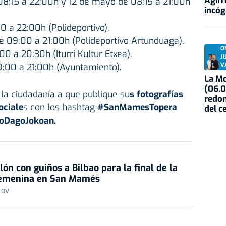
Agirr
8:15 a 22:00h y 12 de mayo de 08:15 a 21:00h
incóg
0 a 22:00h (Polideportivo).
e 09:00 a 21:00h (Polideportivo Artunduaga).
O
 a 20:30h (Iturri Kultur Etxea).
J
9:00 a 21:00h (Ayuntamiento).
V
La Mo
(06.0
 la ciudadanía a que publique su
s fotografías
redon
ociale
s con los hashtag
#SanMamesTopera
del c
oDagoJokoan.
alón con guiños a Bilbao para la final de la
emenina en San Mamés
 OV