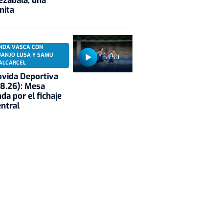
ezabala, una
nita
NDA VASCA CON
UANJO LUSA Y SAMU
54:50
ALCÁRCEL
vida Deportiva
8.26): Mesa
da por el fichaje
entral