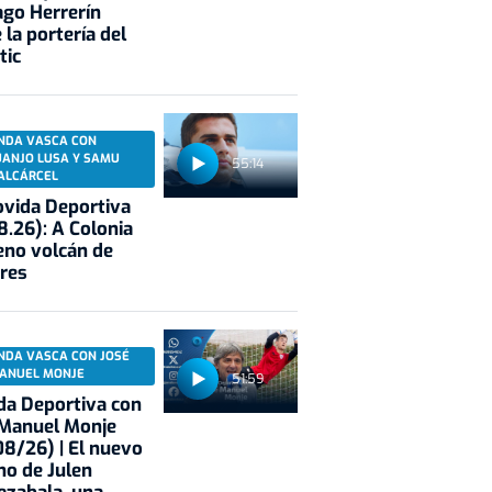
ago Herrerín
 la portería del
tic
NDA VASCA CON
UANJO LUSA Y SAMU
55:14
ALCÁRCEL
vida Deportiva
8.26): A Colonia
eno volcán de
res
NDA VASCA CON JOSÉ
ANUEL MONJE
51:59
a Deportiva con
 Manuel Monje
8/26) | El nuevo
no de Julen