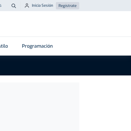
Inicia Sesión
Regístrate
6
Buscar
tilo
Programación