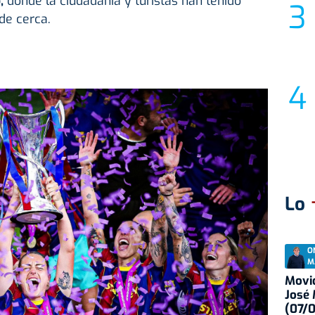
,
donde la ciudadanía y turistas han tenido
de cerca.
Lo
O
M
Movid
José
(07/