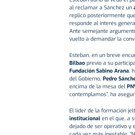
al reclamar a Sánchez un
replicó posteriormente qu
responde al interés general
Ante semejante argumento, 
vuelto a demandar la convo
Esteban, en un breve encu
Bilbao
previo a su particip
Fundación Sabino Arana
, 
del Gobierno,
Pedro Sánch
encima de la mesa del
PN
contemplamos”, ha asegur
El líder de la formación je
institucional
en el que, a su
dejado de ser operativo y 
cada vez más inestable. “N