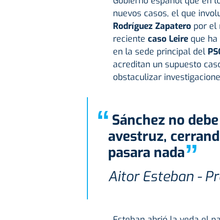
Gobierno español que en l
nuevos casos, el que invol
Rodríguez Zapatero
por el 
reciente
caso Leire
que ha 
en la sede principal del
PS
acreditan un supuesto caso
obstaculizar investigacion
“
Sánchez no debe comportarse como el
avestruz, cerrand
”
pasara nada
Aitor Esteban - P
Esteban abrió la veda el p