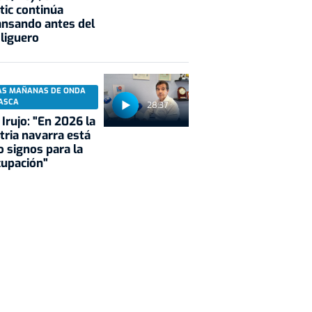
tic continúa
nsando antes del
 liguero
AS MAÑANAS DE ONDA
ASCA
28:37
 Irujo: "En 2026 la
tria navarra está
 signos para la
cupación"