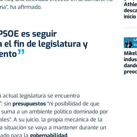
Athle
ía”, ha afirmado.
desca
inicio
L
el fin de legislatura y
V
”
ento
Mikel
indus
dando
preo
 actual legislatura se encuentra
, sin
presupuestos
“ni posibilidad de que
se suma a un ambiente político dominado por
les”. A su juicio, la propia mecánica de la
 la situación se vaya a mantener durante un
uado para la
gobernabilidad
.