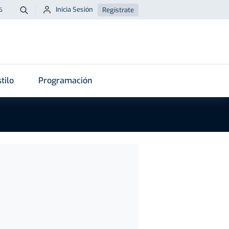
Inicia Sesión
Regístrate
6
Buscar
tilo
Programación