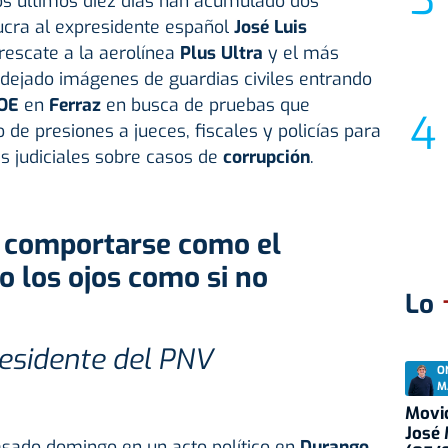
os últimos diez días han acumulado dos
ucra al expresidente español
José Luis
rescate a la aerolínea
Plus Ultra
y el más
dejado imágenes de guardias civiles entrando
OE
en
Ferraz
en busca de pruebas que
 de presiones a jueces, fiscales y policías para
es judiciales sobre casos de
corrupción
.
o los ojos como si no
Lo
residente del PNV
O
M
Movid
José
asado domingo en un acto político en
Durango