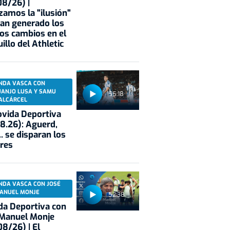
8/26) |
zamos la "ilusión"
an generado los
os cambios en el
illo del Athletic
NDA VASCA CON
UANJO LUSA Y SAMU
55:18
ALCÁRCEL
vida Deportiva
8.26): Aguerd,
.. se disparan los
res
NDA VASCA CON JOSÉ
ANUEL MONJE
52:38
a Deportiva con
 Manuel Monje
8/26) | El