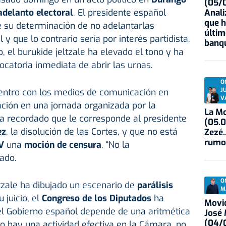
(05/0
adelanto electoral
. El presidente español
Anali
que h
e su determinación de no adelantarlas
últim
 y que lo contrario sería por interés partidista.
banqu
el burukide jeltzale ha elevado el tono y ha
catoria inmediata de abrir las urnas.
O
J
entro con los medios de comunicación en
V
ación en una jornada organizada por la
La Mo
ha recordado que le corresponde al presidente
(05.0
ez
, la disolución de las Cortes, y que no está
Zezé.
rumo
V
una
moción de censura
. “No la
ado.
O
ltzale ha dibujado un escenario de
parálisis
M
 juicio, el
Congreso de los Diputados
ha
Movid
el Gobierno español depende de una aritmética
José
(04/0
o hay una actividad efectiva en la Cámara, no