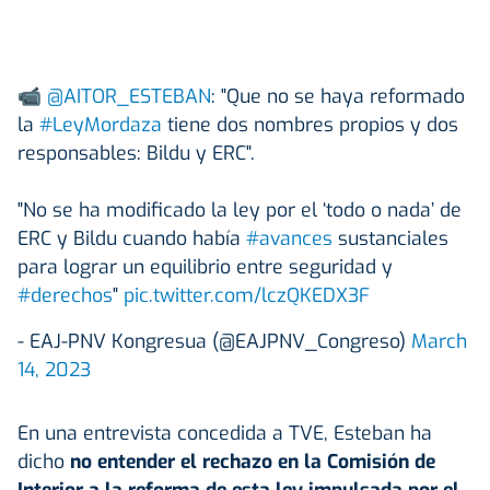
📹
@AITOR_ESTEBAN
: "Que no se haya reformado
la
#LeyMordaza
tiene dos nombres propios y dos
responsables: Bildu y ERC".
"No se ha modificado la ley por el ‘todo o nada’ de
ERC y Bildu cuando había
#avances
sustanciales
para lograr un equilibrio entre seguridad y
#derechos
"
pic.twitter.com/lczQKEDX3F
- EAJ-PNV Kongresua (@EAJPNV_Congreso)
March
14, 2023
En una entrevista concedida a TVE, Esteban ha
dicho
no entender el rechazo en la Comisión de
Interior a la reforma de esta ley impulsada por el