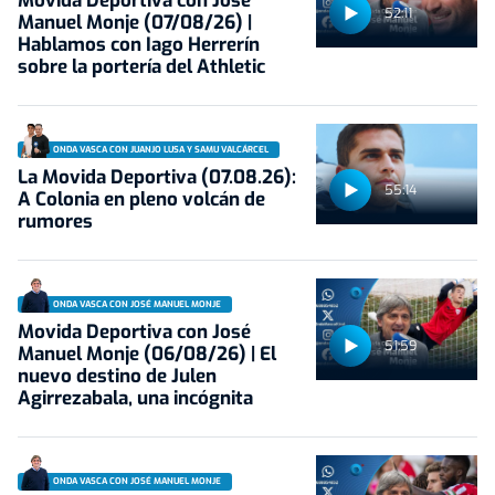
Movida Deportiva con José
52:11
Manuel Monje (07/08/26) |
Hablamos con Iago Herrerín
sobre la portería del Athletic
ONDA VASCA CON JUANJO LUSA Y SAMU VALCÁRCEL
La Movida Deportiva (07.08.26):
55:14
A Colonia en pleno volcán de
rumores
ONDA VASCA CON JOSÉ MANUEL MONJE
Movida Deportiva con José
51:59
Manuel Monje (06/08/26) | El
nuevo destino de Julen
Agirrezabala, una incógnita
ONDA VASCA CON JOSÉ MANUEL MONJE