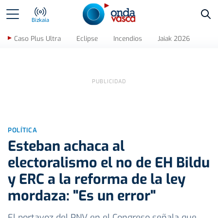
Bus
Bizkaia
Caso Plus Ultra
Eclipse
Incendios
Jaiak 2026
POLÍTICA
Esteban achaca al
electoralismo el no de EH Bildu
y ERC a la reforma de la ley
mordaza: "Es un error"
El portavoz del PNV en el Congreso señala que